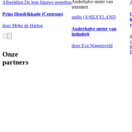
Anderhalve meter van
Afbeelding
De lege blauwe peperbus
A
intimiteit
Prins Hendrikkade (Centrum)
C
audio
(A)SEXYLAND
h
v
door Mijke de Hartog
Anderhalve meter van
intimiteit
d
v
door Eva Wagensveld
R
B
Onze
partners