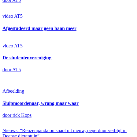
door AT5
video
AT5
Afgestudeerd maar geen baan meer
video
AT5
De studentenvereniging
door AT5
Afbeelding
Sluipmoordenaar, wrang maar waar
door rick Kops
Nieuws: “Reuzenpanda ontsnapt uit nieuw, peperduur verblijf in
Deense dierentuin”