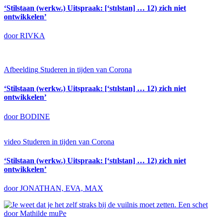
‘Stilstaan (werkw.) Uitspraak: [‘stɪlstan] … 12) zich niet
ontwikkelen’
door RIVKA
Afbeelding
Studeren in tijden van Corona
‘Stilstaan (werkw.) Uitspraak: [‘stɪlstan] … 12) zich niet
ontwikkelen’
door BODINE
video
Studeren in tijden van Corona
‘Stilstaan (werkw.) Uitspraak: [‘stɪlstan] … 12) zich niet
ontwikkelen’
door JONATHAN, EVA, MAX