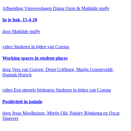
Afbeelding
Virusverslagen Diana Ozon & Mathilde muPe
In je hok, 15-4-20
door Mathilde muPe
video
Studeren in tijden van Corona
Working spaces in student places
door Vera van Graven, Demi Griffioen, Marijn Groeneveldt,
Hannah Horsch
video
Een steentje bijdragen
Studeren in tijden van Corona
Positiviteit in isolatie
door Jesse Moolhuizen, Merijn Olij, Paisley Rijpkema en Oscar
Slagveer