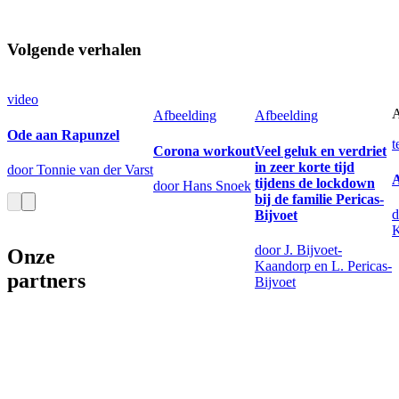
Volgende verhalen
video
A
Afbeelding
Afbeelding
Ode aan Rapunzel
t
Corona workout
Veel geluk en verdriet
in zeer korte tijd
door Tonnie van der Varst
A
tijdens de lockdown
door Hans Snoek
bij de familie Pericas-
d
Bijvoet
K
door J. Bijvoet-
Onze
Kaandorp en L. Pericas-
partners
Bijvoet