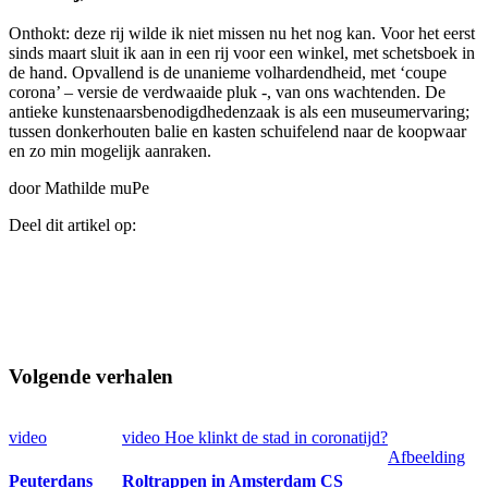
Onthokt: deze rij wilde ik niet missen nu het nog kan. Voor het eerst
sinds maart sluit ik aan in een rij voor een winkel, met schetsboek in
de hand. Opvallend is de unanieme volhardendheid, met ‘coupe
corona’ – versie de verdwaaide pluk -, van ons wachtenden. De
antieke kunstenaarsbenodigdhedenzaak is als een museumervaring;
tussen donkerhouten balie en kasten schuifelend naar de koopwaar
en zo min mogelijk aanraken.
door Mathilde muPe
Deel dit artikel op:
Volgende verhalen
video
video
Hoe klinkt de stad in coronatijd?
Afbeelding
Peuterdans
Roltrappen in Amsterdam CS