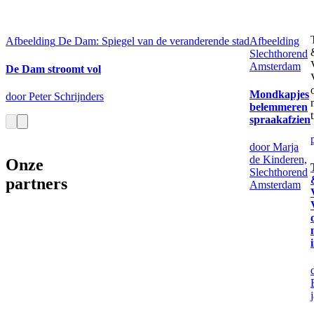
Afbeelding
De Dam: Spiegel van de veranderende stad
Afbeelding
Slechthorend
Amsterdam
De Dam stroomt vol
Mondkapjes
door Peter Schrijnders
belemmeren
t
spraakafzien
door Marja
de Kinderen,
Onze
Slechthorend
partners
Amsterdam