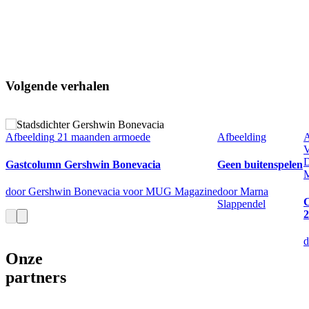
Volgende verhalen
Afbeelding
21 maanden armoede
Afbeelding
A
V
D
Gastcolumn Gershwin Bonevacia
Geen buitenspelen
M
door Gershwin Bonevacia voor MUG Magazine
door Marna
C
Slappendel
2
d
Onze
partners