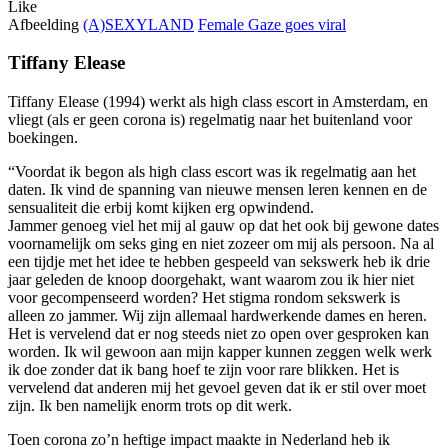
Like
Afbeelding
(A)SEXYLAND
Female Gaze goes viral
Tiffany Elease
Tiffany Elease (1994) werkt als high class escort in Amsterdam, en
vliegt (als er geen corona is) regelmatig naar het buitenland voor
boekingen.
“Voordat ik begon als high class escort was ik regelmatig aan het
daten. Ik vind de spanning van nieuwe mensen leren kennen en de
sensualiteit die erbij komt kijken erg opwindend.
Jammer genoeg viel het mij al gauw op dat het ook bij gewone dates
voornamelijk om seks ging en niet zozeer om mij als persoon. Na al
een tijdje met het idee te hebben gespeeld van sekswerk heb ik drie
jaar geleden de knoop doorgehakt, want waarom zou ik hier niet
voor gecompenseerd worden? Het stigma rondom sekswerk is
alleen zo jammer. Wij zijn allemaal hardwerkende dames en heren.
Het is vervelend dat er nog steeds niet zo open over gesproken kan
worden. Ik wil gewoon aan mijn kapper kunnen zeggen welk werk
ik doe zonder dat ik bang hoef te zijn voor rare blikken. Het is
vervelend dat anderen mij het gevoel geven dat ik er stil over moet
zijn. Ik ben namelijk enorm trots op dit werk.
Toen corona zo’n heftige impact maakte in Nederland heb ik