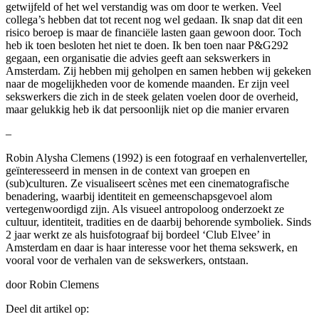
getwijfeld of het wel verstandig was om door te werken. Veel
collega’s hebben dat tot recent nog wel gedaan. Ik snap dat dit een
risico beroep is maar de financiële lasten gaan gewoon door. Toch
heb ik toen besloten het niet te doen. Ik ben toen naar P&G292
gegaan, een organisatie die advies geeft aan sekswerkers in
Amsterdam. Zij hebben mij geholpen en samen hebben wij gekeken
naar de mogelijkheden voor de komende maanden. Er zijn veel
sekswerkers die zich in de steek gelaten voelen door de overheid,
maar gelukkig heb ik dat persoonlijk niet op die manier ervaren
–
Robin Alysha Clemens (1992) is een fotograaf en verhalenverteller,
geïnteresseerd in mensen in de context van groepen en
(sub)culturen. Ze visualiseert scènes met een cinematografische
benadering, waarbij identiteit en gemeenschapsgevoel alom
vertegenwoordigd zijn. Als visueel antropoloog onderzoekt ze
cultuur, identiteit, tradities en de daarbij behorende symboliek. Sinds
2 jaar werkt ze als huisfotograaf bij bordeel ‘Club Elvee’ in
Amsterdam en daar is haar interesse voor het thema sekswerk, en
vooral voor de verhalen van de sekswerkers, ontstaan.
door Robin Clemens
Deel dit artikel op: