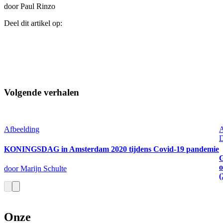
door Paul Rinzo
Deel dit artikel op:
Volgende verhalen
Afbeelding
A
D
KONINGSDAG in Amsterdam 2020 tijdens Covid-19 pandemie
G
o
door Marijn Schulte
(
Onze