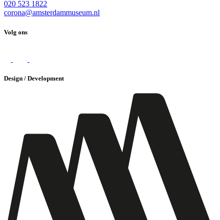
020 523 1822
corona@amsterdammuseum.nl
Volg ons
Design / Development