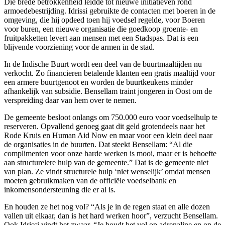
Die brede betrokkenheid leidde tot nieuwe initiatieven rond
armoedebestrijding. Idrissi gebruikte de contacten met boeren in de
omgeving, die hij opdeed toen hij voedsel regelde, voor Boeren
voor buren, een nieuwe organisatie die goedkoop groente- en
fruitpakketten levert aan mensen met een Stadspas. Dat is een
blijvende voorziening voor de armen in de stad.
In de Indische Buurt wordt een deel van de buurtmaaltijden nu
verkocht. Zo financieren betalende klanten een gratis maaltijd voor
een armere buurtgenoot en worden de buurtkeukens minder
afhankelijk van subsidie. Bensellam traint jongeren in Oost om de
verspreiding daar van hem over te nemen.
De gemeente besloot onlangs om 750.000 euro voor voedselhulp te
reserveren. Opvallend genoeg gaat dit geld grotendeels naar het
Rode Kruis en Human Aid Now en maar voor een klein deel naar
de organisaties in de buurten. Dat steekt Bensellam: “Al die
complimenten voor onze harde werken is mooi, maar er is behoefte
aan structurelere hulp van de gemeente.” Dat is de gemeente niet
van plan. Ze vindt structurele hulp ‘niet wenselijk’ omdat mensen
moeten gebruikmaken van de officiële voedselbank en
inkomensondersteuning die er al is.
En houden ze het nog vol? “Als je in de regen staat en alle dozen
vallen uit elkaar, dan is het hard werken hoor”, verzucht Bensellam.
Ook Idrissi vindt het zwaar. “Je houdt het vol op adrenaline en op de