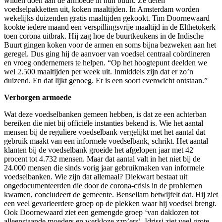
wilden doen aan de armoede in hun buurt. Ze delen
voedselpakketten uit, koken maaltijden. In Amsterdam worden
wekelijks duizenden gratis maaltijden gekookt. Tim Doornewaard
kookte iedere maand een verspillingsvrije maaltijd in de Elthetokerk
toen corona uitbrak. Hij zag hoe de buurtkeukens in de Indische
Buurt gingen koken voor de armen en soms bijna bezweken aan het
geregel. Dus ging hij de aanvoer van voedsel centraal coördineren
en vroeg ondernemers te helpen. “Op het hoogtepunt deelden we
wel 2.500 maaltijden per week uit. Inmiddels zijn dat er zo’n
duizend. En dat lijkt genoeg. Er is een soort evenwicht ontstaan.”
Verborgen armoede
Wat deze voedselbanken gemeen hebben, is dat ze een achterban
bereiken die niet bij officiële instanties bekend is. Wie het aantal
mensen bij de reguliere voedselbank vergelijkt met het aantal dat
gebruik maakt van een informele voedselbank, schrikt. Het aantal
klanten bij de voedselbank groeide het afgelopen jaar met 42
procent tot 4.732 mensen. Maar dat aantal valt in het niet bij de
24.000 mensen die sinds vorig jaar gebruikmaken van informele
voedselbanken. Wie zijn dat allemaal? Diekwart bestaat uit
ongedocumenteerden die door de corona-crisis in de problemen
kwamen, concludeert de gemeente. Bensellam betwijfelt dat. Hij ziet
een veel gevarieerdere groep op de plekken waar hij voedsel brengt.
Ook Doornewaard ziet een gemengde groep ‘van daklozen tot
alleenstaande moeders en werkloze zzp’ers’. Idrissi ziet veel grote