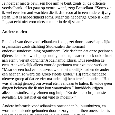
Je hoeft er niet te bewijzen hoe arm je bent, zoals bij de officiële
voedselbank. “Het gaat op vertrouwen”, zegt Bensellam. “Soms zie
ik wel eens iemand wachten die ik daarvoor al in een andere rij zag
staan. Dat is hebberigheid soms. Maar die hebberige groep is klein.
Je gaat echt niet voor niets een uur in de rij staan.”
Andere noden
Een deel van deze voedselbanken is opgezet door maatschappelijke
organisaties zoals stichting Studiezalen die normaal
onderwijsondersteuning organiseert. “We dachten dat onze gezinnen
tijdens de lockdown laptops nodig hadden, maar er bleek ook tekort
aan eten”, vertelt oprichter Abdelhamid Idrissi. Dus regelden ze
eten. Aanvankelijk alleen voor de gezinnen waar ze mee werkten.
“Maar de een had een buurvrouw die het moeilijk had en de ander
een neef en zo werd die groep steeds groter.” Hij sprak met deze
nieuwe groep af dat ze vier maanden bij hem terecht konden. “Het
was al lastig genoeg om overal eten vandaan te halen. Ik wilde geen
dingen beloven die ik niet kon waarmaken.” Inmiddels krijgen
alleen de studiezaalgezinnen nog hulp. “En de allerschrijnendste
gevallen. De rest niet en dat vind ik moeilijk.”
Andere informele voedselbanken ontstonden bij buurthuizen, en
worden draaiende gehouden door bezorgde buurtbewoners die iets