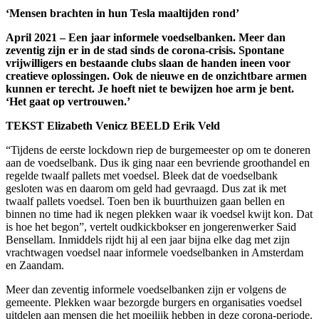
‘Mensen brachten in hun Tesla maaltijden rond’
April 2021 – Een jaar informele voedselbanken. Meer dan
zeventig zijn er in de stad sinds de corona-crisis. Spontane
vrijwilligers en bestaande clubs slaan de handen ineen voor
creatieve oplossingen. Ook de nieuwe en de onzichtbare armen
kunnen er terecht. Je hoeft niet te bewijzen hoe arm je bent.
‘Het gaat op vertrouwen.’
TEKST Elizabeth Venicz BEELD Erik Veld
“Tijdens de eerste lockdown riep de burgemeester op om te doneren
aan de voedselbank. Dus ik ging naar een bevriende groothandel en
regelde twaalf pallets met voedsel. Bleek dat de voedselbank
gesloten was en daarom om geld had gevraagd. Dus zat ik met
twaalf pallets voedsel. Toen ben ik buurthuizen gaan bellen en
binnen no time had ik negen plekken waar ik voedsel kwijt kon. Dat
is hoe het begon”, vertelt oudkickbokser en jongerenwerker Said
Bensellam. Inmiddels rijdt hij al een jaar bijna elke dag met zijn
vrachtwagen voedsel naar informele voedselbanken in Amsterdam
en Zaandam.
Meer dan zeventig informele voedselbanken zijn er volgens de
gemeente. Plekken waar bezorgde burgers en organisaties voedsel
uitdelen aan mensen die het moeilijk hebben in deze corona-periode.