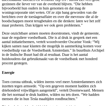
gezinnen die liever ver van de overheid blijven. “Die hebben
bijvoorbeeld hun ouders in huis genomen en dat mag de
woningcorporatie niet weten. Of ze zijn bang geworden van die
berichten over de toeslagenaffaire en over die mevrouw die al de
boodschappen moest terugbetalen en die denken: laten we het zelf
maar proberen. Dan krijgen we ook geen problemen.”
Deze onzichtbare armen moeten doorstromen, vindt de gemeente,
naar de reguliere voedselbank. Die is al druk in gesprek met een
aantal initiatiefnemers, vertelt woordvoerder Oscarine Vonk: “Wij
kijken samen naar klanten die mogelijk in aanmerking komen voor
voedselhulp van de Voedselbank Amsterdam.” In buurthuis Archipel
in de Indische Buurt had dit al resultaat. Daar is het aantal
huishoudens dat gebruikmaakt van de voedselbank met honderd
procent gestegen.
Energie
Toen corona uitbrak, wilden ineens veel meer Amsterdammers zich
inzetten tegen armoede. “Op een gegeven moment hadden zich
driehonderd vrijwilligers aangemeld”, vertelt Doornewaard. Mensen
die het normaal te druk hadden, wilden nu iets doen. “We hadden
mensen die in hun Tesla maaltijden rondbrachten.”