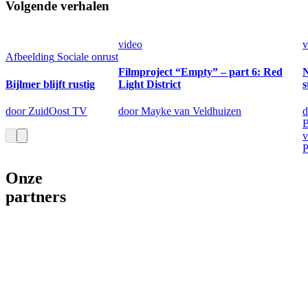
Volgende verhalen
video
v
Afbeelding
Sociale onrust
Filmproject “Empty” – part 6: Red
N
Bijlmer blijft rustig
Light District
s
door ZuidOost TV
door Mayke van Veldhuizen
d
B
v
P
Onze
partners