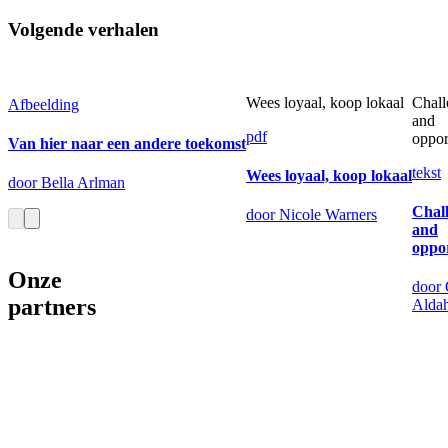
Volgende verhalen
Wees loyaal, koop lokaal
Chall
Afbeelding
and
pdf
oppor
Van hier naar een andere toekomst
tekst
Wees loyaal, koop lokaal
door Bella Arlman
Chal
door Nicole Warners
and
oppor
Onze
door
partners
Alda