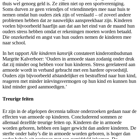
thuis wel genoeg geld is. Ze zitten niet op een sportvereniging.
Soms durven ze geen vriendjes of vriendinnetjes mee naar huis te
nemen omdat hun ouders ziek zijn of verslaafd – of zoveel andere
problemen hebben dat ze nauwelijks aanspreekbaar zijn. Kinderen
voelen bijvoorbeeld haarfijn aan dat aan het eind van de maand hun
ouders stress hebben omdat er rekeningen moeten worden betaald.
Die onzekerheid en angst van hun ouders nemen de kinderen mee
naar school.
In het rapport
Alle kinderen kansrijk
constateert kinderombudsman
Margrite Kalverboer: ‘Ouders in armoede staan zodanig onder druk
dat zij minder oog hebben voor hun kinderen. Stress gerelateerd aan
armoede wordt in verband gebracht met een hardere opvoedstijl.
Ouders zijn bijvoorbeeld afstandelijker en bestraffend naar hun kind,
reageren met minder inlevingsvermogen op hun kind en kunnen hun
kind minder goed aanmoedigen.’
Treurige feiten
Er zijn in de afgelopen decennia talloze onderzoeken gedaan naar de
effecten van armoede op kinderen. Concluderend sommen ze
allemaal dezelfde treurige feiten op. Kinderen die in armoede
worden geboren, hebben een lager gewicht dan andere kinderen. De
sterfte onder baby’s die in armoede worden geboren, is hoger dan