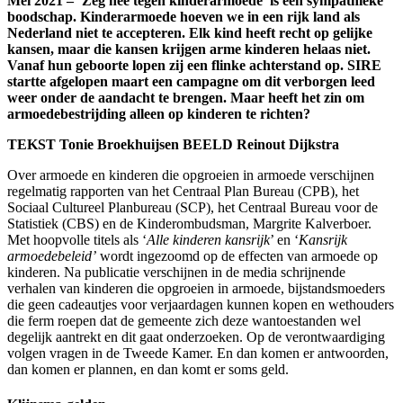
Mei 2021 – ‘Zeg nee tegen kinderarmoede’ is een sympathieke
boodschap. Kinder­armoede hoeven we in een rijk land als
Nederland niet te accepteren. Elk kind heeft recht op gelijke
kansen, maar die kansen krijgen arme kinderen helaas niet.
Vanaf hun geboorte lopen zij een flinke achterstand op. SIRE
startte afgelopen maart een campagne om dit verborgen leed
weer onder de aandacht te brengen. Maar heeft het zin om
armoedebestrijding alleen op kinderen te richten?
TEKST Tonie Broekhuijsen BEELD Reinout Dijkstra
Over armoede en kinderen die opgroeien in armoede verschijnen
regelmatig rapporten van het Centraal Plan Bureau (CPB), het
Sociaal Cultureel Planbureau (SCP), het Centraal Bureau voor de
Statistiek (CBS) en de Kinderombudsman, Margrite Kalverboer.
Met hoopvolle titels als ‘
Alle kinderen kansrijk
’ en ‘
Kansrijk
armoedebeleid’
wordt ingezoomd op de effecten van armoede op
kinderen. Na publicatie verschijnen in de media schrijnende
verhalen van kinderen die opgroeien in armoede, bijstandsmoeders
die geen cadeautjes voor verjaardagen kunnen kopen en wethouders
die ferm roepen dat de gemeente zich deze wantoestanden wel
degelijk aantrekt en dit gaat onderzoeken. Op de verontwaardiging
volgen vragen in de Tweede Kamer. En dan komen er antwoorden,
dan komen er plannen, en dan komt er soms geld.