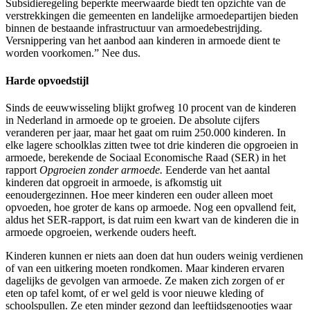
Subsidieregeling beperkte meerwaarde biedt ten opzichte van de
verstrekkingen die gemeenten en landelijke armoedepartijen bieden
binnen de bestaande infrastructuur van armoedebestrijding.
Versnippering van het aanbod aan kinderen in armoede dient te
worden voorkomen.” Nee dus.
Harde opvoedstijl
Sinds de eeuwwisseling blijkt grofweg 10 procent van de kinderen
in Nederland in armoede op te groeien. De absolute cijfers
veranderen per jaar, maar het gaat om ruim 250.000 kinderen. In
elke lagere schoolklas zitten twee tot drie kinderen die opgroeien in
armoede, berekende de Sociaal Economische Raad (SER) in het
rapport
Opgroeien zonder armoede.
Eenderde van het aantal
kinderen dat opgroeit in armoede, is afkomstig uit
eenoudergezinnen. Hoe meer kinderen een ouder alleen moet
opvoeden, hoe groter de kans op armoede. Nog een opvallend feit,
aldus het SER-rapport, is dat ruim een kwart van de kinderen die in
armoede opgroeien, werkende ouders heeft.
Kinderen kunnen er niets aan doen dat hun ouders weinig verdienen
of van een uitkering moeten rondkomen. Maar kinderen ervaren
dagelijks de gevolgen van armoede. Ze maken zich zorgen of er
eten op tafel komt, of er wel geld is voor nieuwe kleding of
schoolspullen. Ze eten minder gezond dan leeftijdsgenootjes waar