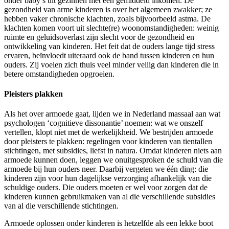
onder baby’s uit gezinnen met een gemiddeld inkomen. De
gezondheid van arme kinderen is over het algemeen zwakker; ze
hebben vaker chronische klachten, zoals bijvoorbeeld astma. De
klachten komen voort uit slechte(re) woonomstandigheden: weinig
ruimte en geluidsoverlast zijn slecht voor de gezondheid en
ontwikkeling van kinderen. Het feit dat de ouders lange tijd stress
ervaren, beïnvloedt uiteraard ook de band tussen kinderen en hun
ouders. Zij voelen zich thuis veel minder veilig dan kinderen die in
betere omstandigheden opgroeien.
Pleisters plakken
Als het over armoede gaat, lijden we in Nederland massaal aan wat
psychologen ‘cognitieve dissonantie’ noemen: wat we onszelf
vertellen, klopt niet met de werkelijkheid. We bestrijden armoede
door pleisters te plakken: regelingen voor kinderen van tientallen
stichtingen, met subsidies, liefst in natura. Omdat kinderen niets aan
armoede kunnen doen, leggen we onuitgesproken de schuld van die
armoede bij hun ouders neer. Daarbij vergeten we één ding: die
kinderen zijn voor hun dagelijkse verzorging afhankelijk van die
schuldige ouders. Die ouders moeten er wel voor zorgen dat de
kinderen kunnen gebruikmaken van al die verschillende subsidies
van al die verschillende stichtingen.
Armoede oplossen onder kinderen is hetzelfde als een lekke boot