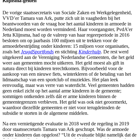
Klijnsma-gelden
De vorige staatssecretaris van Sociale Zaken en Werkgelegenheid,
VVD’er Tamara van Ark, putte zich uit in vaagheden bij het
beantwoorden van de vraag hoe het aantal kinderen in armoede in
Nederland moest worden verminderd. Haar voorgangster, PvdA’er
Jetta Klijnsma, had op de valreep van haar regeerperiode in 2016
besloten om op jaarbasis 100 miljoen uit te trekken voor de
armoedebestrijding onder kinderen: 15 miljoen voor organisaties,
zoals het
JeugdSportfonds
en stichting
Kinderhulp
. De rest werd
uitgekeerd aan de Vereniging Nederlandse Gemeenten, die het geld
weer aan gemeenten mocht uitkeren. Het geld moest als gift in
natura direct bij kinderen terechtkomen. Bijvoorbeeld voor de
aankoop van een nieuwe fiets, winterkleren of de betaling van het
lidmaatschap van een sportclub of muziekles. Het plan leek
eenvoudig, maar was verre van waterdicht. Veel gemeenten hadden
geen enkel zicht op het aantal arme kinderen in de gemeente;
sommigen ontkenden zelfs dát er arme kinderen binnen de
gemeentegrenzen verbleven. Het geld was ook niet geoormerkt,
waardoor diezelfde gemeenten er niet voor terugdeinsden de
subsidie te storten in de algemene middelen.
Na een vernietigende evaluatie in 2018 werd de regeling in 2019
door staatssecretaris Tamara van Ark geschrapt. Was de armoede
onder kinderen dan opgelost? “Uit de evaluatie blijkt namelijk dat de