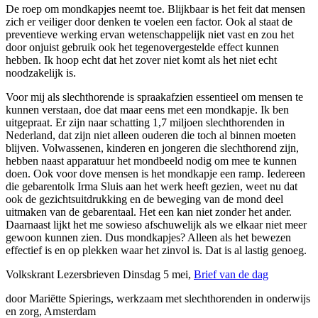
De roep om mondkapjes neemt toe. Blijkbaar is het feit dat mensen
zich er veiliger door denken te voelen een factor. Ook al staat de
preventieve werking ervan wetenschappelijk niet vast en zou het
door onjuist gebruik ook het tegenovergestelde effect kunnen
hebben. Ik hoop echt dat het zover niet komt als het niet echt
noodzakelijk is.
Voor mij als slechthorende is spraakafzien essentieel om mensen te
kunnen verstaan, doe dat maar eens met een mondkapje. Ik ben
uitgepraat. Er zijn naar schatting 1,7 miljoen slechthorenden in
Nederland, dat zijn niet alleen ouderen die toch al binnen moeten
blijven. Volwassenen, kinderen en jongeren die slechthorend zijn,
hebben naast apparatuur het mondbeeld nodig om mee te kunnen
doen. Ook voor dove mensen is het mondkapje een ramp. Iedereen
die ­gebarentolk Irma Sluis aan het werk heeft gezien, weet nu dat
ook de gezichtsuitdrukking en de beweging van de mond deel
uitmaken van de gebarentaal. Het een kan niet zonder het ander.
Daarnaast lijkt het me sowieso afschuwelijk als we elkaar niet meer
gewoon kunnen zien. Dus mondkapjes? Alleen als het bewezen
effectief is en op plekken waar het zinvol is. Dat is al lastig genoeg.
Volkskrant Lezersbrieven Dinsdag 5 mei,
Brief van de dag
door Mariëtte Spierings, werkzaam met slechthorenden in onderwijs
en zorg, Amsterdam