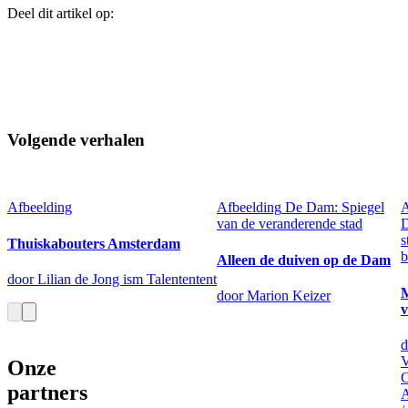
Deel dit artikel op:
Volgende verhalen
Afbeelding
Afbeelding
De Dam: Spiegel
A
van de veranderende stad
D
s
Thuiskabouters Amsterdam
b
Alleen de duiven op de Dam
door Lilian de Jong ism Talententent
door Marion Keizer
v
d
V
Onze
C
partners