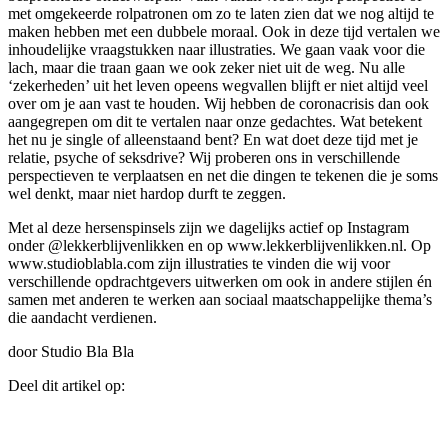
met omgekeerde rolpatronen om zo te laten zien dat we nog altijd te
maken hebben met een dubbele moraal. Ook in deze tijd vertalen we
inhoudelijke vraagstukken naar illustraties. We gaan vaak voor die
lach, maar die traan gaan we ook zeker niet uit de weg. Nu alle
‘zekerheden’ uit het leven opeens wegvallen blijft er niet altijd veel
over om je aan vast te houden. Wij hebben de coronacrisis dan ook
aangegrepen om dit te vertalen naar onze gedachtes. Wat betekent
het nu je single of alleenstaand bent? En wat doet deze tijd met je
relatie, psyche of seksdrive? Wij proberen ons in verschillende
perspectieven te verplaatsen en net die dingen te tekenen die je soms
wel denkt, maar niet hardop durft te zeggen.
Met al deze hersenspinsels zijn we dagelijks actief op Instagram
onder @lekkerblijvenlikken en op www.lekkerblijvenlikken.nl. Op
www.studioblabla.com zijn illustraties te vinden die wij voor
verschillende opdrachtgevers uitwerken om ook in andere stijlen én
samen met anderen te werken aan sociaal maatschappelijke thema’s
die aandacht verdienen.
door Studio Bla Bla
Deel dit artikel op: