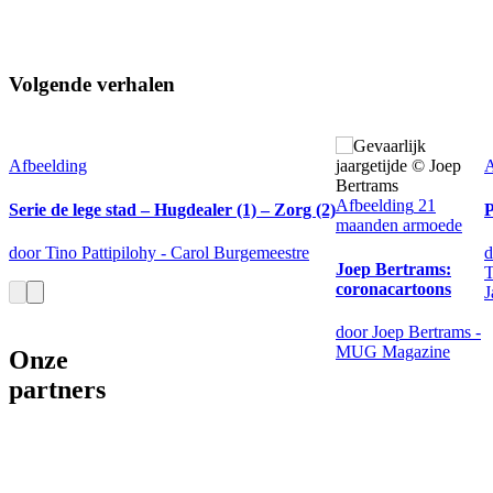
Volgende verhalen
Afbeelding
A
Afbeelding
21
Serie de lege stad – Hugdealer (1) – Zorg (2)
P
maanden armoede
door Tino Pattipilohy - Carol Burgemeestre
d
Joep Bertrams:
T
coronacartoons
J
door Joep Bertrams -
MUG Magazine
Onze
partners