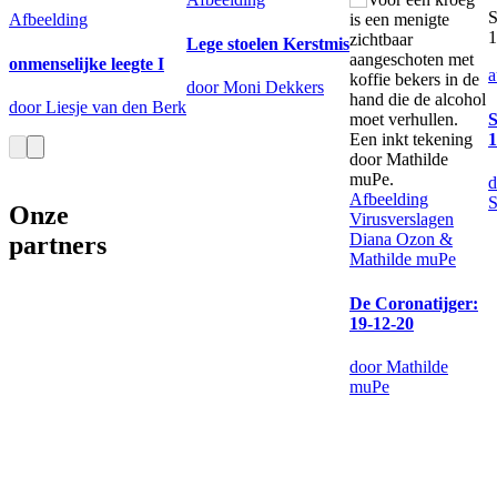
S
Afbeelding
Lege stoelen Kerstmis
onmenselijke leegte I
a
door Moni Dekkers
door Liesje van den Berk
S
d
Afbeelding
S
Onze
Virusverslagen
Diana Ozon &
partners
Mathilde muPe
De Coronatijger:
19-12-20
door Mathilde
muPe