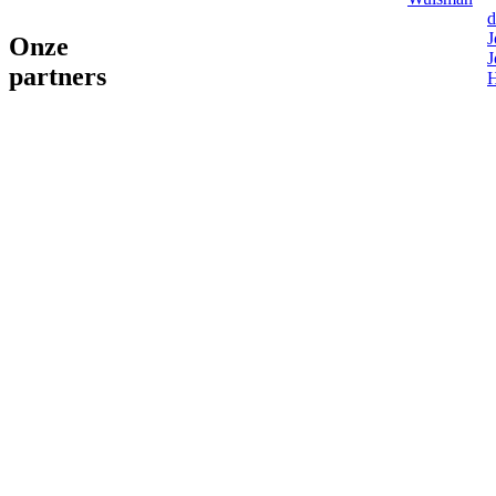
d
J
Onze
J
partners
H