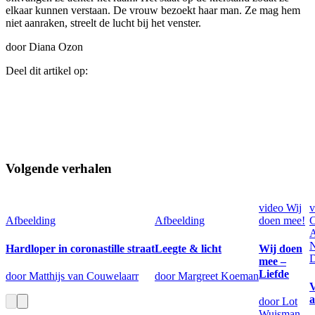
elkaar kunnen verstaan. De vrouw bezoekt haar man. Ze mag hem
niet aanraken, streelt de lucht bij het venster.
door Diana Ozon
Deel dit artikel op:
Volgende verhalen
video
Wij
v
Afbeelding
Afbeelding
doen mee!
C
A
Hardloper in coronastille straat
Leegte & licht
Wij doen
D
mee –
Liefde
door Matthijs van Couwelaarr
door Margreet Koeman
V
a
door Lot
Wuisman