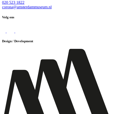
020 523 1822
corona@amsterdammuseum.nl
Volg ons
Design / Development