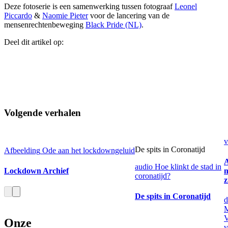
Deze fotoserie is een samenwerking tussen fotograaf
Leonel
Piccardo
&
Naomie Pieter
voor de lancering van de
mensenrechtenbeweging
Black Pride (NL)
.
Deel dit artikel op:
Volgende verhalen
v
De spits in Coronatijd
Afbeelding
Ode aan het lockdowngeluid
A
audio
Hoe klinkt de stad in
Lockdown Archief
m
coronatijd?
z
De spits in Coronatijd
d
M
Onze
v