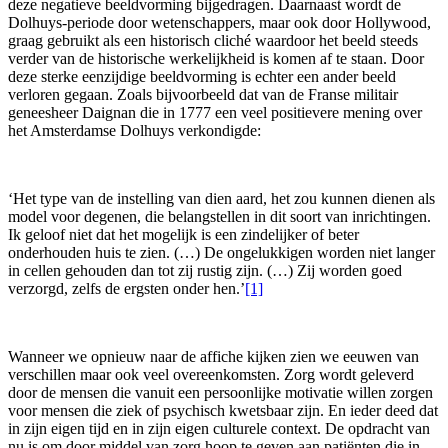
deze negatieve beeldvorming bijgedragen. Daarnaast wordt de
Dolhuys-periode door wetenschappers, maar ook door Hollywood,
graag gebruikt als een historisch cliché waardoor het beeld steeds
verder van de historische werkelijkheid is komen af te staan. Door
deze sterke eenzijdige beeldvorming is echter een ander beeld
verloren gegaan. Zoals bijvoorbeeld dat van de Franse militair
geneesheer Daignan die in 1777 een veel positievere mening over
het Amsterdamse Dolhuys verkondigde:
‘Het type van de instelling van dien aard, het zou kunnen dienen als
model voor degenen, die belangstellen in dit soort van inrichtingen.
Ik geloof niet dat het mogelijk is een zindelijker of beter
onderhouden huis te zien. (…) De ongelukkigen worden niet langer
in cellen gehouden dan tot zij rustig zijn. (…) Zij worden goed
verzorgd, zelfs de ergsten onder hen.’
[1]
Wanneer we opnieuw naar de affiche kijken zien we eeuwen van
verschillen maar ook veel overeenkomsten. Zorg wordt geleverd
door de mensen die vanuit een persoonlijke motivatie willen zorgen
voor mensen die ziek of psychisch kwetsbaar zijn. En ieder deed dat
in zijn eigen tijd en in zijn eigen culturele context. De opdracht van
nu is om door middel van zorg hoop te geven aan patiënten die in