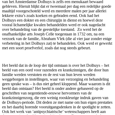
van het Amsterdamse Dolhuys is zelfs een menukaart bewaard
gebleven. Hieruit blijkt dat er tweemaal per dag een redelijke goede
maaltijd voorgeschoteld werd en meerdere malen per jaar allerlei
lekkere extra’s zoals koeken en gebraden eend. Ook had het
Dolhuys een dokter en een chirurgijn in dienst en hoewel deze
vooral lichamelijke kwalen behandelden werd er ook nagedacht
over behandeling van de geestelijke toestand. Zo werd het de
onafhankelijke arts Joseph Celle toegestaan in 1732 om, na een
verzoek van de familie, Abraham Vlek (die al vier jaar zonder enige
verbetering in het Dolhuys zat) te behandelen. Ook werd er gewerkt
met een soort proefverlof, zoals dat nog steeds gebeurt.
Het beeld dat in de loop der tijd ontstaan is over het Dolhuys – het
beeld van een oord voor razenden en krankzinnigen, die door hun
familie werden verstoten en de rest van hun leven werden
weggeborgen in instellingen, waar van verzorging en behandeling
geen sprake was – is dus niet geheel kloppend. Maar waarom is dit
beeld dan ontstaan? Het beeld is onder andere gebaseerd op de
geschriften van negentiende-eeuwse hervormers van de
krankzinnigenzorg, die een weinig rooskleurige indruk gaven van
de Dolhuys-periode. Dit deden ze met name om hun eigen prestaties
en het daarbij horende vooruitgangsdenken in de spotlight te zetten.
Ook het werk van ‘antipsychiatrische’ wetenschappers heeft aan