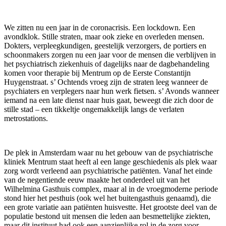
We zitten nu een jaar in de coronacrisis. Een lockdown. Een
avondklok. Stille straten, maar ook zieke en overleden mensen.
Dokters, verpleegkundigen, geestelijk verzorgers, de portiers en
schoonmakers zorgen nu een jaar voor de mensen die verblijven in
het psychiatrisch ziekenhuis of dagelijks naar de dagbehandeling
komen voor therapie bij Mentrum op de Eerste Constantijn
Huygenstraat. s’ Ochtends vroeg zijn de straten leeg wanneer de
psychiaters en verplegers naar hun werk fietsen. s’ Avonds wanneer
iemand na een late dienst naar huis gaat, beweegt die zich door de
stille stad – een tikkeltje ongemakkelijk langs de verlaten
metrostations.
De plek in Amsterdam waar nu het gebouw van de psychiatrische
kliniek Mentrum staat heeft al een lange geschiedenis als plek waar
zorg wordt verleend aan psychiatrische patiënten. Vanaf het einde
van de negentiende eeuw maakte het onderdeel uit van het
Wilhelmina Gasthuis complex, maar al in de vroegmoderne periode
stond hier het pesthuis (ook wel het buitengasthuis genaamd), die
een grote variatie aan patiënten huisvestte. Het grootste deel van de
populatie bestond uit mensen die leden aan besmettelijke ziekten,
maar dit instituut had ook een aanzienlijke rol in de zorg voor