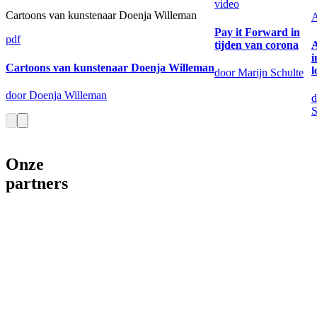
video
Cartoons van kunstenaar Doenja Willeman
A
Pay it Forward in
pdf
tijden van corona
i
Cartoons van kunstenaar Doenja Willeman
door Marijn Schulte
door Doenja Willeman
d
S
Onze
partners