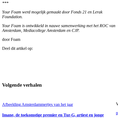
***
Your Foam werd mogelijk gemaakt door Fonds 21 en Lerak
Foundation.
Your Foam is ontwikkeld in nauwe samenwerking met het ROC van
Amsterdam, Mediacollege Amsterdam en CJP.
door Foam
Deel dit artikel op:
Volgende verhalen
V
Afbeelding
Amsterdammertjes van het jaar
p
Imane, de toekomstige premier en Tur-G, artiest en jonge