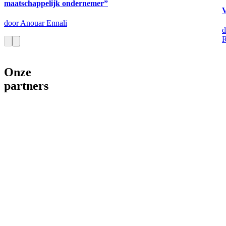
maatschappelijk ondernemer”
door Anouar Ennali
d
R
Onze
partners