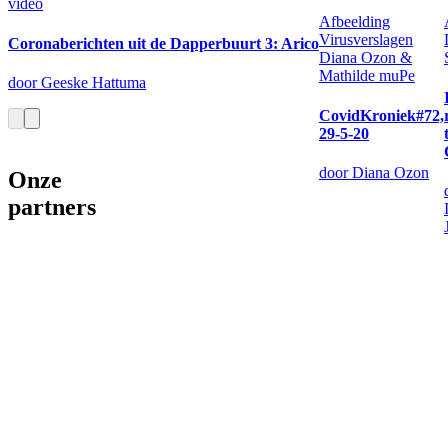
video
Afbeelding
Virusverslagen
Coronaberichten uit de Dapperbuurt 3: Arico
Diana Ozon &
Mathilde muPe
door Geeske Hattuma
CovidKroniek#72,
29-5-20
door Diana Ozon
Onze
partners