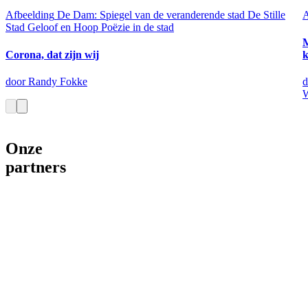
Afbeelding
De Dam: Spiegel van de veranderende stad
De Stille
A
Stad
Geloof en Hoop
Poëzie in de stad
Corona, dat zijn wij
k
door Randy Fokke
d
Onze
partners