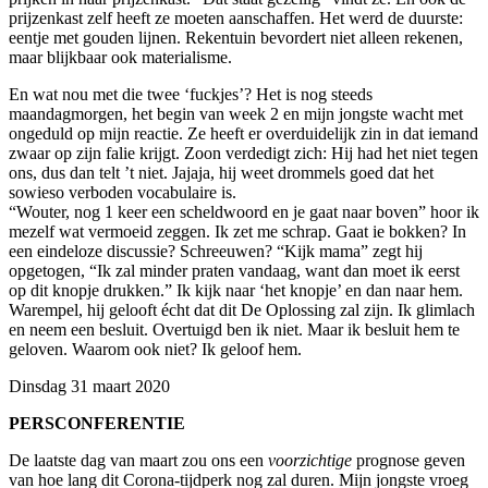
prijzenkast zelf heeft ze moeten aanschaffen. Het werd de duurste:
eentje met gouden lijnen. Rekentuin bevordert niet alleen rekenen,
maar blijkbaar ook materialisme.
En wat nou met die twee ‘fuckjes’? Het is nog steeds
maandagmorgen, het begin van week 2 en mijn jongste wacht met
ongeduld op mijn reactie. Ze heeft er overduidelijk zin in dat iemand
zwaar op zijn falie krijgt. Zoon verdedigt zich: Hij had het niet tegen
ons, dus dan telt ’t niet. Jajaja, hij weet drommels goed dat het
sowieso verboden vocabulaire is.
“Wouter, nog 1 keer een scheldwoord en je gaat naar boven” hoor ik
mezelf wat vermoeid zeggen. Ik zet me schrap. Gaat ie bokken? In
een eindeloze discussie? Schreeuwen? “Kijk mama” zegt hij
opgetogen, “Ik zal minder praten vandaag, want dan moet ik eerst
op dit knopje drukken.” Ik kijk naar ‘het knopje’ en dan naar hem.
Warempel, hij gelooft écht dat dit De Oplossing zal zijn. Ik glimlach
en neem een besluit. Overtuigd ben ik niet. Maar ik besluit hem te
geloven. Waarom ook niet? Ik geloof hem.
Dinsdag 31 maart 2020
PERSCONFERENTIE
De laatste dag van maart zou ons een
voorzichtige
prognose geven
van hoe lang dit Corona-tijdperk nog zal duren. Mijn jongste vroeg