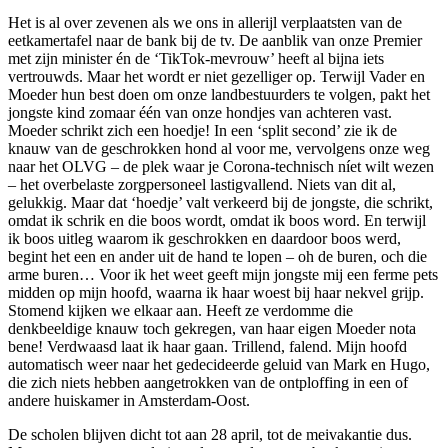
Het is al over zevenen als we ons in allerijl verplaatsten van de
eetkamertafel naar de bank bij de tv. De aanblik van onze Premier
met zijn minister én de ‘TikTok-mevrouw’ heeft al bijna iets
vertrouwds. Maar het wordt er niet gezelliger op. Terwijl Vader en
Moeder hun best doen om onze landbestuurders te volgen, pakt het
jongste kind zomaar één van onze hondjes van achteren vast.
Moeder schrikt zich een hoedje! In een ‘split second’ zie ik de
knauw van de geschrokken hond al voor me, vervolgens onze weg
naar het OLVG – de plek waar je Corona-technisch níet wilt wezen
– het overbelaste zorgpersoneel lastigvallend. Niets van dit al,
gelukkig. Maar dat ‘hoedje’ valt verkeerd bij de jongste, die schrikt,
omdat ik schrik en die boos wordt, omdat ik boos word. En terwijl
ik boos uitleg waarom ik geschrokken en daardoor boos werd,
begint het een en ander uit de hand te lopen – oh de buren, och die
arme buren… Voor ik het weet geeft mijn jongste mij een ferme pets
midden op mijn hoofd, waarna ik haar woest bij haar nekvel grijp.
Stomend kijken we elkaar aan. Heeft ze verdomme die
denkbeeldige knauw toch gekregen, van haar eigen Moeder nota
bene! Verdwaasd laat ik haar gaan. Trillend, falend. Mijn hoofd
automatisch weer naar het gedecideerde geluid van Mark en Hugo,
die zich niets hebben aangetrokken van de ontploffing in een of
andere huiskamer in Amsterdam-Oost.
De scholen blijven dicht tot aan 28 april, tot de meivakantie dus.