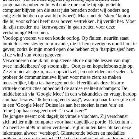
jongeman is puber en hij wil coûte que coûte bij zíjn geliefde
computer blijven (en die staat juist beneden zodat wij ouders nog
enig zicht hebben op wat hij uitvoert). Maar met de ‘skere’ laptop
die hij voor school heeft naar boven vertrekken, hij vertikt het. Moet
ik, zijn moeder, nu ‘kernwapens’ in gaan zetten voor deze
verbanning? Misschien.
Voorlopig voeren we een koude oorlog. Op fluiten, neuriën staat
inmiddels een stevige reprimande, die ik hem overigens nooit hoef te
geven; zodra ik mijn mond open doe hebben zijn ‘harpijzusjes’ hem
al de wind van voren gegeven.
Verwonderen doe ik mij nog steeds als de digitale lessen van mijn
twee ‘middelbaren’ op stoom zijn. Oortjes en koptelefoons zijn op.
Ze zijn hier als gezin, maar op zichzelf, en ook elders met velen. Ik
probeer de communicatieve lijnen voor me te zien: ze maken
meesterlijke, bijna tastbare geometrie. Heerlijk als deze bizarre
virtuele constructies onbedoeld de aardse realiteit schampen: De
middelste zit via ‘Google Meet’ in een wiskundeles en vraagt hardop
aan haar lerares: “Ik heb nog een vraag”, waarop haar broer (die net
in een ‘Google Meet’ Duitse les aan het stoeien is met ‘ein’ en
‘eine’) op haar reageert met: “Ja wat is er?”
De jongste neemt ook dagelijks virtuele vluchten. Zij verschanst
zich achter mijn computer voor haar dagelijkse portie ‘Rekentuin’.
Zo heeft ze al 99 munten verdiend. Vijf minuten later blijken deze
inkomsten alweer ‘vershopt’. Glinsterende bekers en medailles
prijken in haar prijzenkast. “Dat staat gezellig” vindt ze. En ook de