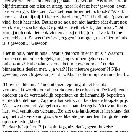
keer worden er schouders op gehaald. “Gewoon.” Als ik toch door
blijf drammen om tekst en uitleg, hoor ik dat ze het ‘gewoon’ even
harder terug wilde doen. Zo doet haar broer het toch ook? “Als ik
hem sla, slaat hij mij 10 keer zo hard terug.” Dat ik dit niet ‘gewoon’
vind, boeit haar niet. Dat zegt ze nog net niet hardop (dat duurt nog
een klein jaar, schat ik). De praktische ethiek erbij dan maar: “Dit
zou jij toch ook niet leuk vinden als zij dit bij jou…” Ze kijkt me
verveeld aan. Ze weet het best, zeggen haar ogen, maar hier in huis
is ’t gewoon… Gewoon.
Hier in huis, hier in huis?! Wat is dat toch ‘hier in huis’? Waarom
moeten er andere leefregels, omgangsvormen gelden dan
buitenshuis? Buitenshuis is er al het ‘nieuwe normaal’ en dan
binnenshuis dealen met… ja wat? Het ‘nieuwe gewoon’?! Niks
gewoon, zeer Ongewoon, vind ik. Maar ik hoor bij de minderheid…
‘Duivelse dilemma’s’ noemt onze regering al het leed dat
veroorzaakt wordt door alle verboden die er heersen. De kwijnende
ouderen en de verstandelijk beperkten en de lichamelijk beperkten
en de vluchtelingen. Zij die afhankelijk zijn betalen de hoogste prijs.
Maar we doen het. We gehoorzamen aan de regels. Niet vanuit ons
hart, wel vanuit ons verstand. Zo ziet ons landsbestuur het graag, dat
wij, het volk verstandig is. Onze liberale premier leunt in grote mate
op onze redelijkheid.
En daar heb je het. Bij ons thuis (godzijdank) geen duivelse