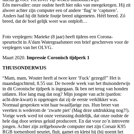
Eén meevaller: onze oudste heeft hier niks van meegekregen. Hij zit
alweer achter zijn computer een of andere ‘flag’ te ‘capturen’.
Anders had hij dit futiele foutje breed uitgemeten. Héél breed. Zó
breed, dat de boel gelijk weer was ontploft…
Foto verplegers: Marieke (8 jaar) heeft tijdens een Corona-
speurtocht in A’dam Watergraafsmeer een brief geschreven voor de
verplegers van het OLVG.
Maart 2020.
Impressie Coronisch tijdperk 1
THUISONDERWIJS
“Mam, mam, Wouter heeft al twee keer ‘Fuck’ gezegd!” Het is
maandagochtend, 8.55 uur. De tweede week van het thuisonderwijs
in dit Coronische tijdperk is ingegaan. Ik ben net terug van honden
uitlaten. Hoe lang mag dat nog? Mijn jongste van acht (pardon:
acht-drie-kwart) is opgetogen dat zij de eerste verklikker was.
Normaal gesproken wint haar twaalfjarige zus. Hun broer van
veertien is wederom de ‘zwarte piet’ (Mag deze uitdrukking nog?!).
Vorige week werd tot onze verrassing duidelijk, dat onze oudste de
hele dag door serieus geluid produceert. En dat voor zo’n introverte
jongen. Achter zijn zelfgebouwde computer met zijn Corsair K95
RGB toetsenbord neuriet, fluit, gamet en kletst hij (hij noemt het