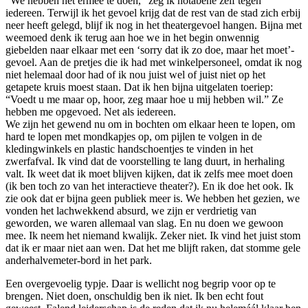
“We hebben het ermee te doen,” zeg ik notabene zélf tegen
iedereen. Terwijl ik het gevoel krijg dat de rest van de stad zich erbij
neer heeft gelegd, blijf ik nog in het theatergevoel hangen. Bijna met
weemoed denk ik terug aan hoe we in het begin onwennig
giebelden naar elkaar met een ‘sorry dat ik zo doe, maar het moet’-
gevoel. Aan de pretjes die ik had met winkelpersoneel, omdat ik nog
niet helemaal door had of ik nou juist wel of juist niet op het
getapete kruis moest staan. Dat ik hen bijna uitgelaten toeriep:
“Voedt u me maar op, hoor, zeg maar hoe u mij hebben wil.” Ze
hebben me opgevoed. Net als iedereen.
We zijn het gewend nu om in bochten om elkaar heen te lopen, om
hard te lopen met mondkapjes op, om pijlen te volgen in de
kledingwinkels en plastic handschoentjes te vinden in het
zwerfafval. Ik vind dat de voorstelling te lang duurt, in herhaling
valt. Ik weet dat ik moet blijven kijken, dat ik zelfs mee moet doen
(ik ben toch zo van het interactieve theater?). En ik doe het ook. Ik
zie ook dat er bijna geen publiek meer is. We hebben het gezien, we
vonden het lachwekkend absurd, we zijn er verdrietig van
geworden, we waren allemaal van slag. En nu doen we gewoon
mee. Ik neem het niemand kwalijk. Zeker niet. Ik vind het juist stom
dat ik er maar niet aan wen. Dat het me blijft raken, dat stomme gele
anderhalvemeter-bord in het park.
Een overgevoelig typje. Daar is wellicht nog begrip voor op te
brengen. Niet doen, onschuldig ben ik niet. Ik ben echt fout