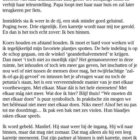
verbijt haar teleurstelling. Papa loopt met haar naar huis en zal later
terugkeren per fiets.
Inmiddels sta ik weer in de rij, een stuk minder goed geluimd.
Poging twee. Drie eigenlijk. Een karretje wordt naar mij toe gerold.
En dan is het toch echt zover: Ik ben binnen.
Koers houden en afstand houden. Ik moet er hard voor werken wil
ik tegelijkertijd mijn favoriete plantjes spotten. De hele indeling is op
de schop gegaan, om de winkel ‘geanderhalvemeterd’ te krijgen.
Dan moet ‘t toch niet zo moeilijk zijn? Het gemanoeuvreer in deze
ruimte, het inhouden of toch iets meer gas geven, het inschatten of je
nou wel of niet tussen de mensen door mag, het twijfelachtige ‘zal-
ik-of-ga-jij-gevoel’ en intussen het je afvragen waar nu toch de
petunia’s staan, het is een vervreemdende manier van je met elkaar
voortbewegen. Met elkaar. Maar dát is het hele eiereneten! Met
elkaar mág niet meer. Wat doe ik hier? Blijf thuis! “We moeten dit
met elkaar doen” is puur symbolisch. In praktische zin mogen we
het hélémaal niet meer met elkaar doen. Niks meer! Alsof het nu pas
tot me doordringt… Ik pak een bak met zes violen. Hun blaadjes
raken elkaar speels.
Ik word gebeld. Manlief. Hij staat weer bij de ingang. Hij wil naar
binnen, maar dat mag niet zomaar. Dat mag alleen als hij een leeg
karretje meeneemt. Dat zijn partner al binnen is mét karretje, moet ik