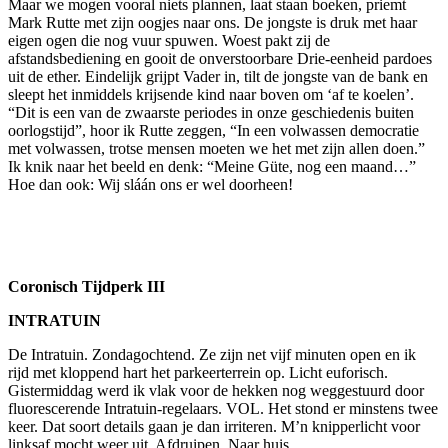
Maar we mogen vooral niets plannen, laat staan boeken, priemt
Mark Rutte met zijn oogjes naar ons. De jongste is druk met haar
eigen ogen die nog vuur spuwen. Woest pakt zij de
afstandsbediening en gooit de onverstoorbare Drie-eenheid pardoes
uit de ether. Eindelijk grijpt Vader in, tilt de jongste van de bank en
sleept het inmiddels krijsende kind naar boven om ‘af te koelen’.
“Dit is een van de zwaarste periodes in onze geschiedenis buiten
oorlogstijd”, hoor ik Rutte zeggen, “In een volwassen democratie
met volwassen, trotse mensen moeten we het met zijn allen doen.”
Ik knik naar het beeld en denk: “Meine Güte, nog een maand…”
Hoe dan ook: Wij sláán ons er wel doorheen!
Coronisch Tijdperk III
INTRATUIN
De Intratuin. Zondagochtend. Ze zijn net vijf minuten open en ik
rijd met kloppend hart het parkeerterrein op. Licht euforisch.
Gistermiddag werd ik vlak voor de hekken nog weggestuurd door
fluorescerende Intratuin-regelaars. VOL. Het stond er minstens twee
keer. Dat soort details gaan je dan irriteren. M’n knipperlicht voor
linksaf mocht weer uit. Afdruipen. Naar huis.