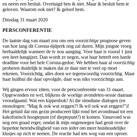
en neem een besluit. Overtuigd ben ik niet. Maar ik besluit hem te
geloven. Waarom ook niet? Ik geloof hem.
Dinsdag 31 maart 2020
PERSCONFERENTIE
De laatste dag van maart zou ons een
voorzichtige
prognose geven
van hoe lang dit Corona-tijdperk nog zal duren. Mijn jongste vroeg
herhaaldelijk wanneer de tv nou aanging. Voor haar is vooral 1 juni
een heet hangijzer. Dan wordt ze negen, wat haar betreft een harde
deadline voor het hele Corona-gedoe. We hebben haar al
voorzichtig
proberen duidelijk te maken dat ze daar niet te veel op moet
rekenen. Voorzichtig, alles doen we tegenwoordig voorzichtig. Maar
haar huilbui die daar opvolgde, daar was niks voorzichtigs aan.
Wij gingen ervoor zitten, voor de persconferentie van 31 maart.
Opgewonden en wel, blijkens de woelige avondeten-sessie daaraan
voorafgaand. Wat een kippenhok! Al die simultane dialogen (en
monologen: “Mag ik ook wat zeggen?! Ik wil ook wat zeggen!”)!
Het geluid dat ons gezin produceert lijkt rond het avondmaal tot een
kakofonisch hoogtepunt (of dieptepunt?) te komen. Vanavond was
nog een graad erger, omdat ik mijn ongenoegen had geuit over de
beperkte bereidwilligheid van een ieder om meer huishoudelijke
klusjes op zich te nemen. De reactie had iets weg van een oproer.