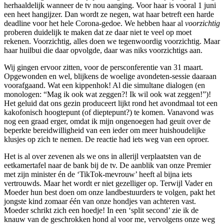
herhaaldelijk wanneer de tv nou aanging. Voor haar is vooral 1 juni
een heet hangijzer. Dan wordt ze negen, wat haar betreft een harde
deadline voor het hele Corona-gedoe. We hebben haar al
voorzichtig
proberen duidelijk te maken dat ze daar niet te veel op moet
rekenen. Voorzichtig, alles doen we tegenwoordig voorzichtig. Maar
haar huilbui die daar opvolgde, daar was niks voorzichtigs aan.
Wij gingen ervoor zitten, voor de persconferentie van 31 maart.
Opgewonden en wel, blijkens de woelige avondeten-sessie daaraan
voorafgaand. Wat een kippenhok! Al die simultane dialogen (en
monologen: “Mag ik ook wat zeggen?! Ik wil ook wat zeggen!”)!
Het geluid dat ons gezin produceert lijkt rond het avondmaal tot een
kakofonisch hoogtepunt (of dieptepunt?) te komen. Vanavond was
nog een graad erger, omdat ik mijn ongenoegen had geuit over de
beperkte bereidwilligheid van een ieder om meer huishoudelijke
klusjes op zich te nemen. De reactie had iets weg van een oproer.
Het is al over zevenen als we ons in allerijl verplaatsten van de
eetkamertafel naar de bank bij de tv. De aanblik van onze Premier
met zijn minister én de ‘TikTok-mevrouw’ heeft al bijna iets
vertrouwds. Maar het wordt er niet gezelliger op. Terwijl Vader en
Moeder hun best doen om onze landbestuurders te volgen, pakt het
jongste kind zomaar één van onze hondjes van achteren vast.
Moeder schrikt zich een hoedje! In een ‘split second’ zie ik de
knauw van de geschrokken hond al voor me, vervolgens onze weg