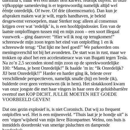
dilemma’s, maar wel een ander hels karwei: redelijk blijven. In onze
vijfkoppige samenleving is er tegenwoordig namelijk altijd wel
ééntje onredelijk. Of twee. Of drie (doemscenario). Dan kun je
afspraken maken wat je wilt, regels handhaven, je beleid
desgewenst versoepelen, maar Sterker nog: alleen al consensus
krijgen over wat ‘redelijk’ is, is een hoofdpijndossier. Een van de
laatste ontploffingen tussen mij en mijn zoon – een soort illegaal
vuurwerk – ging daarover: “Hier wil ik nog op terugkomen!”
schreeuwde mijn zoon tegen het eind van ontploffing 1 en ik
schreeuwde terug: “Dat lijkt me heel goed!” We parkeerden ons
meningsverschil tot bij het avondeten. De start was in rust, maar we
trokken op alsof het een acceleratierace was van Bugatti tegen Tesla.
Na zo’n 2,5 seconden stond mijn zoon op de spreekwoordelijke
100: “Mama, je bent Onredelijk!” Ik haalde ’m in: “Ik Onredelijk?
JIJ bent Onredelijk!!” Harder en harder ging ik, brieste over
verschillende perspectieven, namelijk smalle (hij) en brede (ik),
bulderde over geen vertrouwen (ik in hem). Het slotakkoord kwam
van onze jongste die met haar vingers in haar oren de geluidsbarrière
overtrof met KOP DICHT, JULLIE MOETEN HET GOEDE
VOORBEELD GEVEN!
Dat ons gezin explosief is, is niet Coronisch. Dat wij zo frequent
ontploffen wel. Het is een mijnenveld. “Thuis laat je je hondje uit” is
een ‘eigen’wijsheid van mijn lieve Bizonpartner. Welnu, ons huis is
inmiddels doordrenkt van smerige pisluchten en dampende