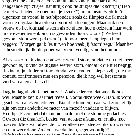
zegt de hele dag door hoe stom hij alles vindt: uiteraard alles
aangaande zijn zusjes, natuurlijk ook de stukjes die ik schrijf (“Heb
je niet wat beters te doen met je leven?”), mijn theaterwerk in ’t
algemeen en vooral in het bijzonder, zoals de filmpjes die ik maak
voor de digi-taaltheaterlessen voor vluchtelingen. Maar ook een
vrouw op het journaal is stom als ze uitlegt hoe moeizaam haar werk
in de evenementenbranch is geworden door Corona (“Ze heeft
gewoon stom werk gekozen.”). Ik hoor mezelf nog tegen hem
zeggen: “Morgen ga ik ’es turven hoe vaak jij ‘stom’ zegt.” Maar het
is besmettelijk. Ik, de puber van vierenveertig, vind het nu ook.
Alles is stom. Ik vind de gewone wereld stom, omdat ie nu niet meer
gewoon is, ik vind de digitale wereld stom, omdat ik die niet begrijp,
ik vind mijn kinderen stom, omdat ze ellendige spiegels zijn, die me
continu confronteren met een persoon, die ik nog wel het stomste
vind van allemaal: ikzelf.
Dag in dag uit zit ik met mezelf. Zoals iedereen, dat weet ik ook
wel. Maar ik ben klaar met mezelf. Vooral deze week. Bah. Ik word
geacht van alles en iedereen afstand te houden, maar wat zou het fijn
zijn om eens anderhalve meter van mezelf vandaan te blijven.
Heerlijk. Even niet dat stomme hoofd, met die stomme gedachtes.
Gewoon die draaikolk bezien van gepaste afstand en er niks mee
hoeven. Me ervan afwenden of er alleen een steelse blik op werpen
en dan weer door. Zo doen we dat toch, tegenwoordig?!