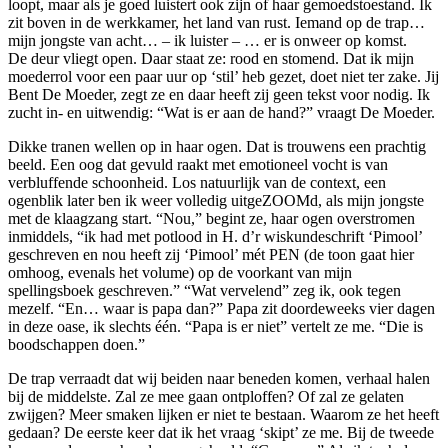
loopt, maar als je goed luistert ook zijn of haar gemoedstoestand. Ik
zit boven in de werkkamer, het land van rust. Iemand op de trap…
mijn jongste van acht… – ik luister – … er is onweer op komst.
De deur vliegt open. Daar staat ze: rood en stomend. Dat ik mijn
moederrol voor een paar uur op ‘stil’ heb gezet, doet niet ter zake. Jij
Bent De Moeder, zegt ze en daar heeft zij geen tekst voor nodig. Ik
zucht in- en uitwendig: “Wat is er aan de hand?” vraagt De Moeder.
Dikke tranen wellen op in haar ogen. Dat is trouwens een prachtig
beeld. Een oog dat gevuld raakt met emotioneel vocht is van
verbluffende schoonheid. Los natuurlijk van de context, een
ogenblik later ben ik weer volledig uitgeZOOMd, als mijn jongste
met de klaagzang start. “Nou,” begint ze, haar ogen overstromen
inmiddels, “ik had met potlood in H. d’r wiskundeschrift ‘Pimool’
geschreven en nou heeft zij ‘Pimool’ mét PEN (de toon gaat hier
omhoog, evenals het volume) op de voorkant van mijn
spellingsboek geschreven.” “Wat vervelend” zeg ik, ook tegen
mezelf. “En… waar is papa dan?” Papa zit doordeweeks vier dagen
in deze oase, ik slechts één. “Papa is er niet” vertelt ze me. “Die is
boodschappen doen.”
De trap verraadt dat wij beiden naar beneden komen, verhaal halen
bij de middelste. Zal ze mee gaan ontploffen? Of zal ze gelaten
zwijgen? Meer smaken lijken er niet te bestaan. Waarom ze het heeft
gedaan? De eerste keer dat ik het vraag ‘skipt’ ze me. Bij de tweede