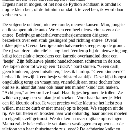
Ergens niet in mogen, of het nou de Python-achtbaan is omdat ik
nog te klein ben, of de Intratuin omdat ik te veel ben; ik word daar
verbeten van.
De volgende ochtend, nieuwe ronde, nieuwe kansen: Man, jongste
en ik stappen uit de auto. We zien een heel nieuw circus voor de
entree. Bedrijvige anderhalvemeterhesjesmensen dirigeren
bezoekers over een strak geslingerd pad richting entree. Overal
dikke pijlen. Overal keurige anderhalvemeterstreepjes op de grond.
De rij van deze ‘attractie’ is nog kort. Verderop bij de nieuwe ingang
krijgt ieder plukje bezoekers een karretje overhandigd door een
‘hesje’. Zijn felblauwe plastic handschoenen schitteren in de zon.
We lopen door tot we op een ‘GEEN’-bord stuiten. “Geen cash,
geen kinderen, geen huisdieren,” lees ik hardop. “Geen kinderen?”
herhaal ik, terwijl ik een hesje verbijsterd aankijk. Deze kijkt hoogst
ongelukkig terug en vraagt nog vriendelijk aan onze dochter hoe
oud ze is, alsof dat haar ook maar iets minder ‘kind’ zou maken.
“Acht jaar,” antwoordt ze braaf. Haar lipjes beginnen te trillen. Ze
wilde zo graag een vetplantje uitzoeken. Voor haar kamertje. Met
een fel kleurtje of zo. Ik weet precies welke kleur ze het liefst zou
willen, maar ze durft er niet (meer) op te hopen. We stappen uit de
rij. We knuffelen en troosten haar wat onhandig; haar ouders moeten
nu eigenlijk zelf getroost. We denken na over digitale oplossingen.
Mama zal de hele collectie vetplanten vastleggen en appen naar de
telefoon van haar thuiszittende zus, goed? De achtjarige knikt en