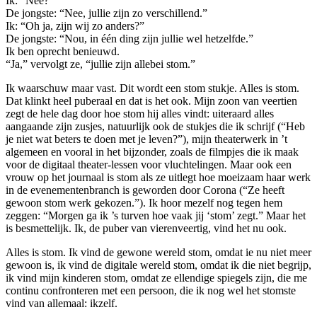
Ik: “Nee?”
De jongste: “Nee, jullie zijn zo verschillend.”
Ik: “Oh ja, zijn wij zo anders?”
De jongste: “Nou, in één ding zijn jullie wel hetzelfde.”
Ik ben oprecht benieuwd.
“Ja,” vervolgt ze, “jullie zijn allebei stom.”
Ik waarschuw maar vast. Dit wordt een stom stukje. Alles is stom.
Dat klinkt heel puberaal en dat is het ook. Mijn zoon van veertien
zegt de hele dag door hoe stom hij alles vindt: uiteraard alles
aangaande zijn zusjes, natuurlijk ook de stukjes die ik schrijf (“Heb
je niet wat beters te doen met je leven?”), mijn theaterwerk in ’t
algemeen en vooral in het bijzonder, zoals de filmpjes die ik maak
voor de digitaal theater-lessen voor vluchtelingen. Maar ook een
vrouw op het journaal is stom als ze uitlegt hoe moeizaam haar werk
in de evenementenbranch is geworden door Corona (“Ze heeft
gewoon stom werk gekozen.”). Ik hoor mezelf nog tegen hem
zeggen: “Morgen ga ik ’s turven hoe vaak jij ‘stom’ zegt.” Maar het
is besmettelijk. Ik, de puber van vierenveertig, vind het nu ook.
Alles is stom. Ik vind de gewone wereld stom, omdat ie nu niet meer
gewoon is, ik vind de digitale wereld stom, omdat ik die niet begrijp,
ik vind mijn kinderen stom, omdat ze ellendige spiegels zijn, die me
continu confronteren met een persoon, die ik nog wel het stomste
vind van allemaal: ikzelf.