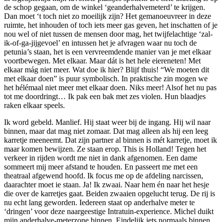
de schop gegaan, om de winkel ‘geanderhalvemeterd’ te krijgen.
Dan moet ‘t toch niet zo moeilijk zijn? Het gemanoeuvreer in deze
ruimte, het inhouden of toch iets meer gas geven, het inschatten of je
nou wel of niet tussen de mensen door mag, het twijfelachtige ‘zal-
ik-of-ga-jijgevoel’ en intussen het je afvragen waar nu toch de
petunia’s staan, het is een vervreemdende manier van je met elkaar
voortbewegen. Met elkaar. Maar dát is het hele eiereneten! Met
elkaar mág niet meer. Wat doe ik hier? Blijf thuis! “We moeten dit
met elkaar doen” is puur symbolisch. In praktische zin mogen we
het hélémaal niet meer met elkaar doen. Niks meer! Alsof het nu pas
tot me doordringt… Ik pak een bak met zes violen. Hun blaadjes
raken elkaar speels.
Ik word gebeld. Manlief. Hij staat weer bij de ingang. Hij wil naar
binnen, maar dat mag niet zomaar. Dat mag alleen als hij een leeg
karretje meeneemt. Dat zijn partner al binnen is mét karretje, moet ik
maar komen bewijzen. Ze staan erop. This is Holland! Tegen het
verkeer in rijden wordt me niet in dank afgenomen. Een dame
sommeert mij meer afstand te houden. En passeert me met een
theatraal afgewend hoofd. Ik focus me op de afdeling narcissen,
daarachter moet ie staan. Ja! Ik zwaai. Naar hem én naar het hesje
die over de karretjes gaat. Beiden zwaaien opgelucht terug. De rij is
nu echt lang geworden. Iedereen staat op anderhalve meter te
‘dringen’ voor deze naargeestige Intratuin-experience. Michel duikt
mijn anderhalve-meterzone binnen. Eindelijk iets normaals binnen