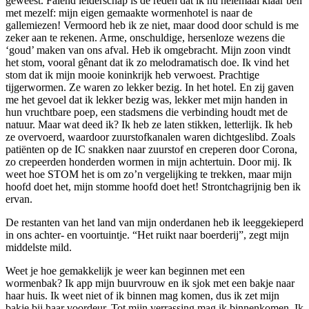
geweest. Falend leiderschap is de reden dat ik nu helemáál klaar ben
met mezelf: mijn eigen gemaakte wormenhotel is naar de
gallemiezen! Vermoord heb ik ze niet, maar dood door schuld is me
zeker aan te rekenen. Arme, onschuldige, hersenloze wezens die
‘goud’ maken van ons afval. Heb ik omgebracht. Mijn zoon vindt
het stom, vooral gênant dat ik zo melodramatisch doe. Ik vind het
stom dat ik mijn mooie koninkrijk heb verwoest. Prachtige
tijgerwormen. Ze waren zo lekker bezig. In het hotel. En zij gaven
me het gevoel dat ik lekker bezig was, lekker met mijn handen in
hun vruchtbare poep, een stadsmens die verbinding houdt met de
natuur. Maar wat deed ik? Ik heb ze laten stikken, letterlijk. Ik heb
ze overvoerd, waardoor zuurstofkanalen waren dichtgeslibd. Zoals
patiënten op de IC snakken naar zuurstof en creperen door Corona,
zo crepeerden honderden wormen in mijn achtertuin. Door mij. Ik
weet hoe STOM het is om zo’n vergelijking te trekken, maar mijn
hoofd doet het, mijn stomme hoofd doet het! Strontchagrijnig ben ik
ervan.
De restanten van het land van mijn onderdanen heb ik leeggekieperd
in ons achter- en voortuintje. “Het ruikt naar boerderij”, zegt mijn
middelste mild.
Weet je hoe gemakkelijk je weer kan beginnen met een
wormenbak? Ik app mijn buurvrouw en ik sjok met een bakje naar
haar huis. Ik weet niet of ik binnen mag komen, dus ik zet mijn
bakje bij haar voordeur. Tot mijn verrassing mag ik binnenkomen. Ik