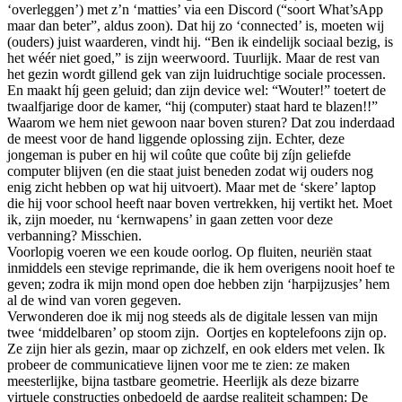
‘overleggen’) met z’n ‘matties’ via een Discord (“soort What’sApp
maar dan beter”, aldus zoon). Dat hij zo ‘connected’ is, moeten wij
(ouders) juist waarderen, vindt hij. “Ben ik eindelijk sociaal bezig, is
het wéér niet goed,” is zijn weerwoord. Tuurlijk. Maar de rest van
het gezin wordt gillend gek van zijn luidruchtige sociale processen.
En maakt híj geen geluid; dan zijn device wel: “Wouter!” toetert de
twaalfjarige door de kamer, “hij (computer) staat hard te blazen!!”
Waarom we hem niet gewoon naar boven sturen? Dat zou inderdaad
de meest voor de hand liggende oplossing zijn. Echter, deze
jongeman is puber en hij wil coûte que coûte bij zíjn geliefde
computer blijven (en die staat juist beneden zodat wij ouders nog
enig zicht hebben op wat hij uitvoert). Maar met de ‘skere’ laptop
die hij voor school heeft naar boven vertrekken, hij vertikt het. Moet
ik, zijn moeder, nu ‘kernwapens’ in gaan zetten voor deze
verbanning? Misschien.
Voorlopig voeren we een koude oorlog. Op fluiten, neuriën staat
inmiddels een stevige reprimande, die ik hem overigens nooit hoef te
geven; zodra ik mijn mond open doe hebben zijn ‘harpijzusjes’ hem
al de wind van voren gegeven.
Verwonderen doe ik mij nog steeds als de digitale lessen van mijn
twee ‘middelbaren’ op stoom zijn. Oortjes en koptelefoons zijn op.
Ze zijn hier als gezin, maar op zichzelf, en ook elders met velen. Ik
probeer de communicatieve lijnen voor me te zien: ze maken
meesterlijke, bijna tastbare geometrie. Heerlijk als deze bizarre
virtuele constructies onbedoeld de aardse realiteit schampen: De