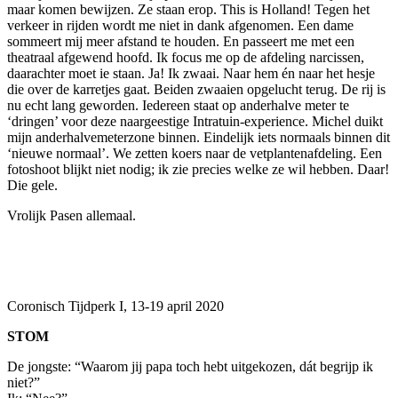
maar komen bewijzen. Ze staan erop. This is Holland! Tegen het
verkeer in rijden wordt me niet in dank afgenomen. Een dame
sommeert mij meer afstand te houden. En passeert me met een
theatraal afgewend hoofd. Ik focus me op de afdeling narcissen,
daarachter moet ie staan. Ja! Ik zwaai. Naar hem én naar het hesje
die over de karretjes gaat. Beiden zwaaien opgelucht terug. De rij is
nu echt lang geworden. Iedereen staat op anderhalve meter te
‘dringen’ voor deze naargeestige Intratuin-experience. Michel duikt
mijn anderhalvemeterzone binnen. Eindelijk iets normaals binnen dit
‘nieuwe normaal’. We zetten koers naar de vetplantenafdeling. Een
fotoshoot blijkt niet nodig; ik zie precies welke ze wil hebben. Daar!
Die gele.
Vrolijk Pasen allemaal.
Coronisch Tijdperk I, 13-19 april 2020
STOM
De jongste: “Waarom jij papa toch hebt uitgekozen, dát begrijp ik
niet?”