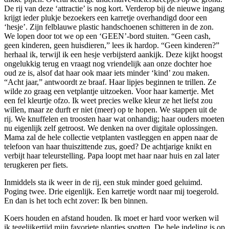
De rij van deze ‘attractie’ is nog kort. Verderop bij de nieuwe ingang
krijgt ieder plukje bezoekers een karretje overhandigd door een
‘hesje’. Zijn felblauwe plastic handschoenen schitteren in de zon.
We lopen door tot we op een ‘GEEN’-bord stuiten. “Geen cash,
geen kinderen, geen huisdieren,” lees ik hardop. “Geen kinderen?”
herhaal ik, terwijl ik een hesje verbijsterd aankijk. Deze kijkt hoogst
ongelukkig terug en vraagt nog vriendelijk aan onze dochter hoe
oud ze is, alsof dat haar ook maar iets minder ‘kind’ zou maken.
“Acht jaar,” antwoordt ze braaf. Haar lipjes beginnen te trillen. Ze
wilde zo graag een vetplantje uitzoeken. Voor haar kamertje. Met
een fel kleurtje ofzo. Ik weet precies welke kleur ze het liefst zou
willen, maar ze durft er niet (meer) op te hopen. We stappen uit de
rij. We knuffelen en troosten haar wat onhandig; haar ouders moeten
nu eigenlijk zelf getroost. We denken na over digitale oplossingen.
Mama zal de hele collectie vetplanten vastleggen en appen naar de
telefoon van haar thuiszittende zus, goed? De achtjarige knikt en
verbijt haar teleurstelling. Papa loopt met haar naar huis en zal later
terugkeren per fiets.
Inmiddels sta ik weer in de rij, een stuk minder goed geluimd.
Poging twee. Drie eigenlijk. Een karretje wordt naar mij toegerold.
En dan is het toch echt zover: Ik ben binnen.
Koers houden en afstand houden. Ik moet er hard voor werken wil
ik tegelijkertijd mijn favoriete plantjes spotten. De hele indeling is op