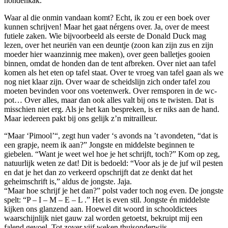
hondenkak.
Waar al die onmin vandaan komt? Echt, ik zou er een boek over
kunnen schrijven! Maar het gaat nérgens over. Ja, over de meest
futiele zaken. Wie bijvoorbeeld als eerste de Donald Duck mag
lezen, over het neuriën van een deuntje (zoon kan zijn zus en zijn
moeder hier waanzinnig mee maken), over geen balletjes gooien
binnen, omdat de honden dan de tent afbreken. Over niet aan tafel
komen als het eten op tafel staat. Over te vroeg van tafel gaan als we
nog niet klaar zijn. Over waar de scheidslijn zich onder tafel zou
moeten bevinden voor ons voetenwerk. Over remsporen in de wc-
pot… Over alles, maar dan ook alles valt bij ons te twisten. Dat is
misschien niet erg. Als je het kan bespreken, is er niks aan de hand.
Maar iedereen pakt bij ons gelijk z’n mitrailleur.
“Maar ‘Pimool’“, zegt hun vader ‘s avonds na ’t avondeten, “dat is
een grapje, neem ik aan?” Jongste en middelste beginnen te
giebelen. “Want je weet wel hoe je het schrijft, toch?” Kom op zeg,
natuurlijk weten ze dat! Dit is bedoeld: “Voor als je de juf wil pesten
en dat je het dan zo verkeerd opschrijft dat ze denkt dat het
geheimschrift is,” aldus de jongste. Jaja.
“Maar hoe schrijf je het dan?” polst vader toch nog even. De jongste
spelt: “P – I – M – E – L .” Het is even stil. Jongste én middelste
kijken ons glanzend aan. Hoewel dit woord in schooldictees
waarschijnlijk niet gauw zal worden getoetst, bekruipt mij een
falend gevoel. Tot zover vijf weken thuisonderwijs.