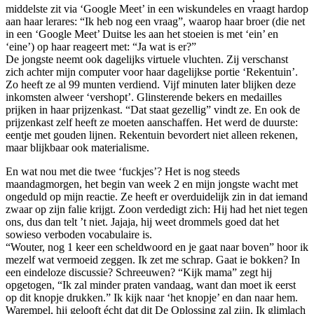
middelste zit via ‘Google Meet’ in een wiskundeles en vraagt hardop
aan haar lerares: “Ik heb nog een vraag”, waarop haar broer (die net
in een ‘Google Meet’ Duitse les aan het stoeien is met ‘ein’ en
‘eine’) op haar reageert met: “Ja wat is er?”
De jongste neemt ook dagelijks virtuele vluchten. Zij verschanst
zich achter mijn computer voor haar dagelijkse portie ‘Rekentuin’.
Zo heeft ze al 99 munten verdiend. Vijf minuten later blijken deze
inkomsten alweer ‘vershopt’. Glinsterende bekers en medailles
prijken in haar prijzenkast. “Dat staat gezellig” vindt ze. En ook de
prijzenkast zelf heeft ze moeten aanschaffen. Het werd de duurste:
eentje met gouden lijnen. Rekentuin bevordert niet alleen rekenen,
maar blijkbaar ook materialisme.
En wat nou met die twee ‘fuckjes’? Het is nog steeds
maandagmorgen, het begin van week 2 en mijn jongste wacht met
ongeduld op mijn reactie. Ze heeft er overduidelijk zin in dat iemand
zwaar op zijn falie krijgt. Zoon verdedigt zich: Hij had het niet tegen
ons, dus dan telt ’t niet. Jajaja, hij weet drommels goed dat het
sowieso verboden vocabulaire is.
“Wouter, nog 1 keer een scheldwoord en je gaat naar boven” hoor ik
mezelf wat vermoeid zeggen. Ik zet me schrap. Gaat ie bokken? In
een eindeloze discussie? Schreeuwen? “Kijk mama” zegt hij
opgetogen, “Ik zal minder praten vandaag, want dan moet ik eerst
op dit knopje drukken.” Ik kijk naar ‘het knopje’ en dan naar hem.
Warempel, hij gelooft écht dat dit De Oplossing zal zijn. Ik glimlach