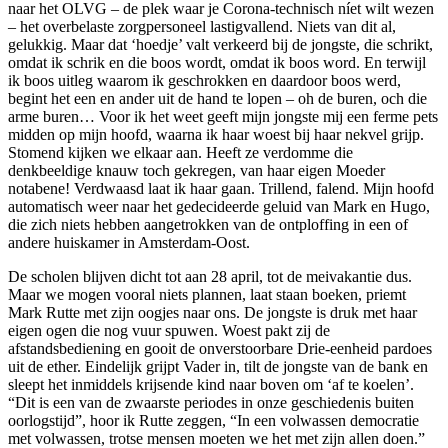
naar het OLVG – de plek waar je Corona-technisch níet wilt wezen
– het overbelaste zorgpersoneel lastigvallend. Niets van dit al,
gelukkig. Maar dat ‘hoedje’ valt verkeerd bij de jongste, die schrikt,
omdat ik schrik en die boos wordt, omdat ik boos word. En terwijl
ik boos uitleg waarom ik geschrokken en daardoor boos werd,
begint het een en ander uit de hand te lopen – oh de buren, och die
arme buren… Voor ik het weet geeft mijn jongste mij een ferme pets
midden op mijn hoofd, waarna ik haar woest bij haar nekvel grijp.
Stomend kijken we elkaar aan. Heeft ze verdomme die
denkbeeldige knauw toch gekregen, van haar eigen Moeder
notabene! Verdwaasd laat ik haar gaan. Trillend, falend. Mijn hoofd
automatisch weer naar het gedecideerde geluid van Mark en Hugo,
die zich niets hebben aangetrokken van de ontploffing in een of
andere huiskamer in Amsterdam-Oost.
De scholen blijven dicht tot aan 28 april, tot de meivakantie dus.
Maar we mogen vooral niets plannen, laat staan boeken, priemt
Mark Rutte met zijn oogjes naar ons. De jongste is druk met haar
eigen ogen die nog vuur spuwen. Woest pakt zij de
afstandsbediening en gooit de onverstoorbare Drie-eenheid pardoes
uit de ether. Eindelijk grijpt Vader in, tilt de jongste van de bank en
sleept het inmiddels krijsende kind naar boven om ‘af te koelen’.
“Dit is een van de zwaarste periodes in onze geschiedenis buiten
oorlogstijd”, hoor ik Rutte zeggen, “In een volwassen democratie
met volwassen, trotse mensen moeten we het met zijn allen doen.”