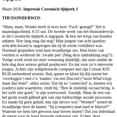
Maart 2020.
Impressie Coronisch tijdperk 1
THUISONDERWIJS
“Mam, mam, Wouter heeft al twee keer ‘Fuck’ gezegd!” Het is
maandagochtend, 8.55 uur. De tweede week van het thuisonderwijs
in dit Coronische tijdperk is ingegaan. Ik ben net terug van honden
uitlaten. Hoe lang mag dat nog? Mijn jongste van acht (pardon:
acht-drie-kwart) is opgetogen dat zij de eerste verklikker was.
Normaal gesproken wint haar twaalfjarige zus. Hun broer van
veertien is wederom de ‘zwarte piet’ (Mag deze uitdrukking nog?!).
Vorige week werd tot onze verrassing duidelijk, dat onze oudste de
hele dag door serieus geluid produceert. En dat voor zo’n introverte
jongen. Achter zijn zelfgebouwde computer met zijn Corsair K95
RGB toetsenbord neuriet, fluit, gamet en kletst hij (hij noemt het
‘overleggen’) met z’n ‘matties’ via een Discord (“soort What’sApp
maar dan beter”, aldus zoon). Dat hij zo ‘connected’ is, moeten wij
(ouders) juist waarderen, vindt hij. “Ben ik eindelijk sociaal bezig, is
het wéér niet goed,” is zijn weerwoord. Tuurlijk. Maar de rest van
het gezin wordt gillend gek van zijn luidruchtige sociale processen.
En maakt híj geen geluid; dan zijn device wel: “Wouter!” toetert de
twaalfjarige door de kamer, “hij (computer) staat hard te blazen!!”
Waarom we hem niet gewoon naar boven sturen? Dat zou inderdaad
de meest voor de hand liggende oplossing zijn. Echter, deze