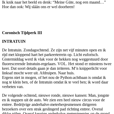
Ik knik naar het beeld en denk: “Meine Güte, nog een maand…”
Hoe dan ook: Wij sláán ons er wel doorheen!
Coronisch Tijdperk III
INTRATUIN
De Intratuin. Zondagochtend. Ze zijn net vijf minuten open en ik
rijd met kloppend hart het parkeerterrein op. Licht euforisch.
Gistermiddag werd ik vlak voor de hekken nog weggestuurd door
fluorescerende Intratuin-regelaars. VOL. Het stond er minstens twee
keer. Dat soort details gaan je dan irriteren. M’n knipperlicht voor
linksaf mocht weer uit. Afdruipen. Naar huis.
Ergens niet in mogen, of het nou de Python-achtbaan is omdat ik
nog te klein ben, of de Intratuin omdat ik te veel ben; ik word daar
verbeten van.
De volgende ochtend, nieuwe ronde, nieuwe kansen: Man, jongste
en ik stappen uit de auto. We zien een heel nieuw circus voor de
entree. Bedrijvige anderhalve-meterhesjesmensen dirigeren
bezoekers over een strak geslingerd pad richting entree. Overal
dikke pijlen. Overal keurige anderhalve-meterstreepjes op de grond.