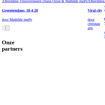
Afbeelding
Virusverslagen Diana Ozon & Mathilde muPe
Afbeelding
Groentendans, 18-4-20
Viral city
door Mathilde muPe
door
christian
arts
Onze
partners