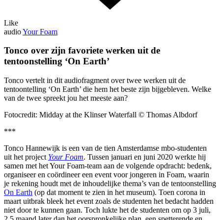
Like
audio
Your Foam
Tonco over zijn favoriete werken uit de
tentoonstelling ‘On Earth’
Tonco vertelt in dit audiofragment over twee werken uit de
tentoontelling ‘On Earth’ die hem het beste zijn bijgebleven. Welke
van de twee spreekt jou het meeste aan?
Fotocredit: Midday at the Klinser Waterfall © Thomas Albdorf
***
Tonco Hannewijk is een van de tien Amsterdamse mbo-studenten
uit het project
Your Foam
. Tussen januari en juni 2020 werkte hij
samen met het Your Foam-team aan de volgende opdracht: bedenk,
organiseer en coördineer een event voor jongeren in Foam, waarin
je rekening houdt met de inhoudelijke thema’s van de tentoonstelling
On Earth
(op dat moment te zien in het museum). Toen corona in
maart uitbrak bleek het event zoals de studenten het bedacht hadden
niet door te kunnen gaan. Toch lukte het de studenten om op 3 juli,
2,5 maand later dan het oorspronkelijke plan, een spetterende en