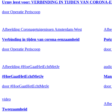
Urmy leest voor: VERBINDING IN TIJDEN VAN CORON
door Operatie Periscoop
Afbeelding
Coronagetuigenissen Amsterdam-West
Afbe
Verbinding in tijden van corona-eenzaamheid
Poëz
door Operatie Periscoop
door
Afbeelding
#HoeGaatHetEchtMetJe
audi
#HoeGaatHetEchtMetJe
Mann
door #HoeGaatHetEchtMetJe
door 
video
Afbe
Tweezaamheid