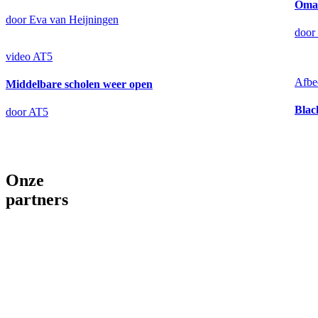
Oma 
door Eva van Heijningen
door
video
AT5
Afbe
Middelbare scholen weer open
Blac
door AT5
Onze
partners