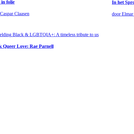
in folie
In het Spr
 Caspar Claasen
door Elmar 
elding
Black & LGBTQIA+: A timeless tribute to us
k Queer Love: Rae Parnell