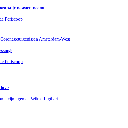
orona je naasten neemt
ie Periscoop
Coronagetuigenissen Amsterdam-West
ssings
ie Periscoop
love
an Heijningen en Wilma Ligthart