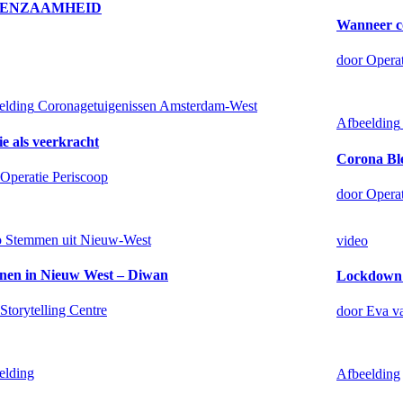
A-EENZAAMHEID
Wanneer c
door Operat
elding
Coronagetuigenissen Amsterdam-West
Afbeelding
ie als veerkracht
Corona Ble
 Operatie Periscoop
door Operat
o
Stemmen uit Nieuw-West
video
en in Nieuw West – Diwan
Lockdown 
Storytelling Centre
door Eva v
elding
Afbeelding