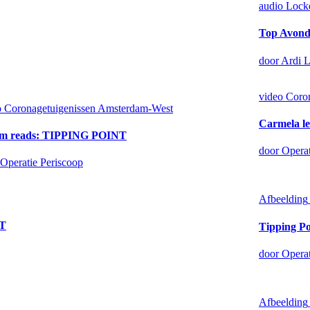
audio
Lock
Top Avon
door Ardi 
video
Coro
o
Coronagetuigenissen Amsterdam-West
Carmela 
im reads: TIPPING POINT
door Operat
 Operatie Periscoop
Afbeelding
T
Tipping Po
door Operat
Afbeelding