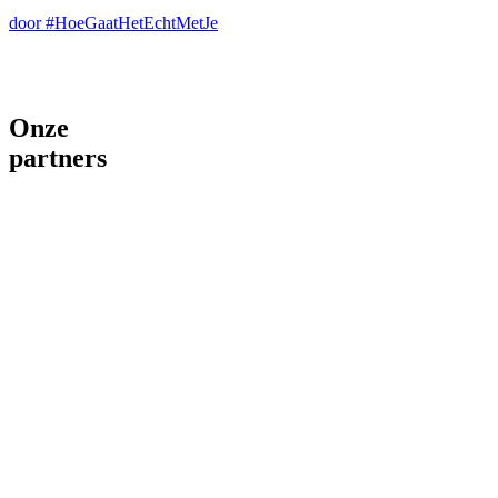
door #HoeGaatHetEchtMetJe
Onze
partners