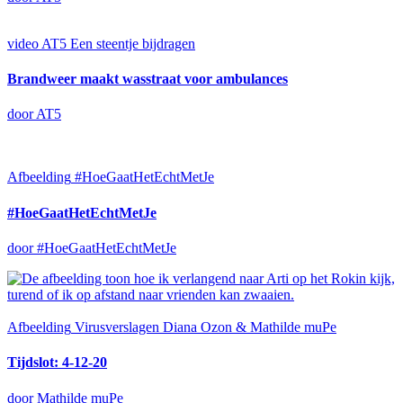
video
AT5
Een steentje bijdragen
Brandweer maakt wasstraat voor ambulances
door AT5
Afbeelding
#HoeGaatHetEchtMetJe
#HoeGaatHetEchtMetJe
door #HoeGaatHetEchtMetJe
Afbeelding
Virusverslagen Diana Ozon & Mathilde muPe
Tijdslot: 4-12-20
door Mathilde muPe