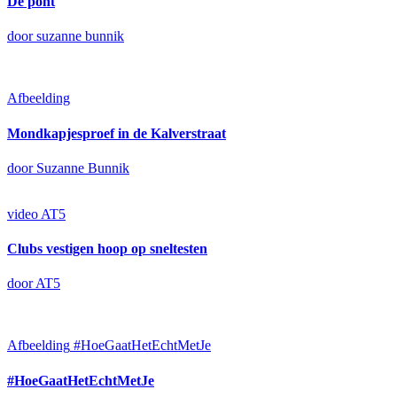
De pont
door suzanne bunnik
Afbeelding
Mondkapjesproef in de Kalverstraat
door Suzanne Bunnik
video
AT5
Clubs vestigen hoop op sneltesten
door AT5
Afbeelding
#HoeGaatHetEchtMetJe
#HoeGaatHetEchtMetJe