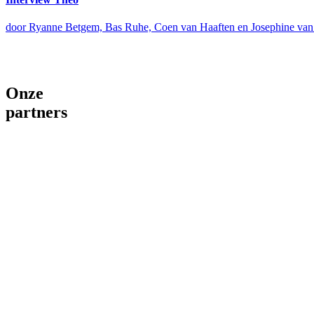
door Ryanne Betgem, Bas Ruhe, Coen van Haaften en Josephine van
Onze
partners