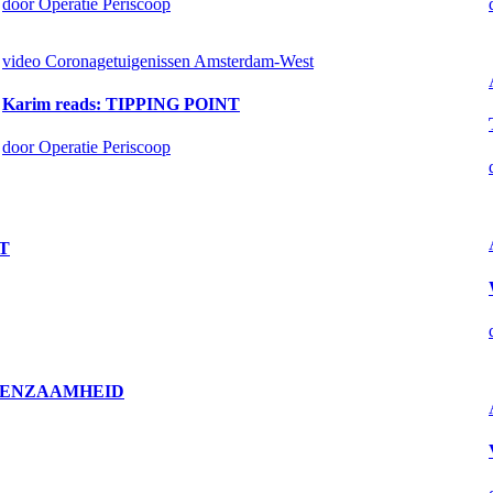
door Operatie Periscoop
video
Coronagetuigenissen Amsterdam-West
Karim reads: TIPPING POINT
door Operatie Periscoop
T
A-EENZAAMHEID