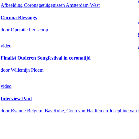
Afbeelding
Coronagetuigenissen Amsterdam-West
Corona Blessings
door Operatie Periscoop
video
Finalist Ouderen Songfestival in coronatijd
door Willemijn Ploem
video
Interview Paul
door Ryanne Betgem, Bas Ruhe, Coen van Haaften en Josephine van 