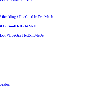
door Operatie Periscoop
Afbeelding
#HoeGaatHetEchtMetJe
#HoeGaatHetEchtMetJe
door #HoeGaatHetEchtMetJe
Baalen