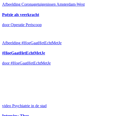
Afbeelding
Coronagetuigenissen Amsterdam-West
Poëzie als veerkracht
door Operatie Periscoop
Afbeelding
#HoeGaatHetEchtMetJe
#HoeGaatHetEchtMetJe
door #HoeGaatHetEchtMetJe
video
Psychiatrie in de stad
Interview Theo