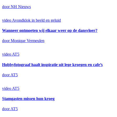
door NH Nieuws
video
Avondklok in beeld en geluid
Wanneer ontmoeten wij elkaar weer op de dansvloer?
door Monique Vermeulen
video
AT5
Hobbyfotograaf haalt inspiratie uit lege kroegen en cafe’s
door AT5
video
AT5
Stamgasten missen hun kroeg
door AT5