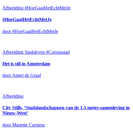
Afbeelding
#HoeGaatHetEchtMetJe
#HoeGaatHetEchtMetJe
door #HoeGaatHetEchtMetJe
Afbeelding
Stadsleven #Coronastad
Het is stil in Amsterdam
door Annet de Graaf
Afbeelding
City Stills, ‘Stadslandschappen van de 1,5 meter-samenleving in
Nieuw-West’
door Mariette Carstens