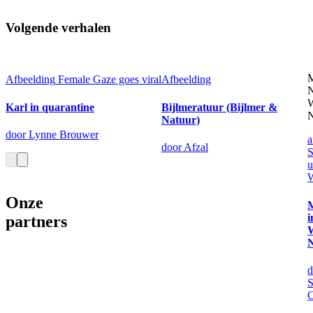
Volgende verhalen
M
Afbeelding
Female Gaze goes viral
Afbeelding
W
Karl in quarantine
Bijlmeratuur (Bijlmer &
N
Natuur)
door Lynne Brouwer
a
door Afzal
u
W
Onze
i
partners
W
N
d
S
C