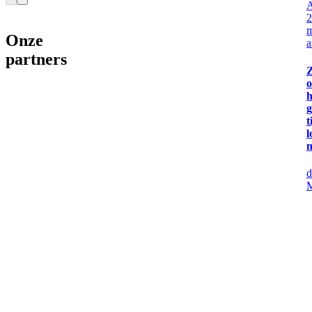
A
2
Onze
a
partners
o
h
g
t
n
M