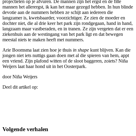
projectielen op je afvuren. De mannen zijn het ergst en de fitte
mannen het allerergst, ik kan het maar gezegd hebben. In hun blinde
devotie aan de nummers hebben ze schijt aan iedereen die
langzamer is, kwetsbaarder, voorzichtiger. Ze zien de moeder en
dochter niet, die al drie keer het park zijn rondgegaan, hand in hand,
langzaam maar vastberaden, en in tranen. Ze zijn vergeten dat er een
ziekenhuis aan de westingang van het park ligt en dat bewegen
meestal niets te maken heeft met nummers.
Arie Boomsma laat zien hoe je thuis
in shape
kunt blijven. Kan die
jongen niet iets nuttigs gaan doen met al die spieren van hem, appt
een vriend. Zijn plafond witten of de sloot baggeren, zoiets? Niña
Weijers laat haar hond uit in het Oosterpark.
door Niña Weijers
Deel dit artikel op:
Volgende verhalen