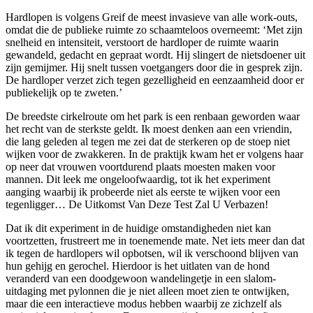
Hardlopen is volgens Greif de meest invasieve van alle work-outs,
omdat die de publieke ruimte zo schaamteloos overneemt: ‘Met zijn
snelheid en intensiteit, verstoort de hardloper de ruimte waarin
gewandeld, gedacht en gepraat wordt. Hij slingert de nietsdoener uit
zijn gemijmer. Hij snelt tussen voetgangers door die in gesprek zijn.
De hardloper verzet zich tegen gezelligheid en eenzaamheid door er
publiekelijk op te zweten.’
De breedste cirkelroute om het park is een renbaan geworden waar
het recht van de sterkste geldt. Ik moest denken aan een vriendin,
die lang geleden al tegen me zei dat de sterkeren op de stoep niet
wijken voor de zwakkeren. In de praktijk kwam het er volgens haar
op neer dat vrouwen voortdurend plaats moesten maken voor
mannen. Dit leek me ongeloofwaardig, tot ik het experiment
aanging waarbij ik probeerde niet als eerste te wijken voor een
tegenligger… De Uitkomst Van Deze Test Zal U Verbazen!
Dat ik dit experiment in de huidige omstandigheden niet kan
voortzetten, frustreert me in toenemende mate. Net iets meer dan dat
ik tegen de hardlopers wil opbotsen, wil ik verschoond blijven van
hun gehijg en gerochel. Hierdoor is het uitlaten van de hond
veranderd van een doodgewoon wandelingetje in een slalom-
uitdaging met pylonnen die je niet alleen moet zien te ontwijken,
maar die een interactieve modus hebben waarbij ze zichzelf als