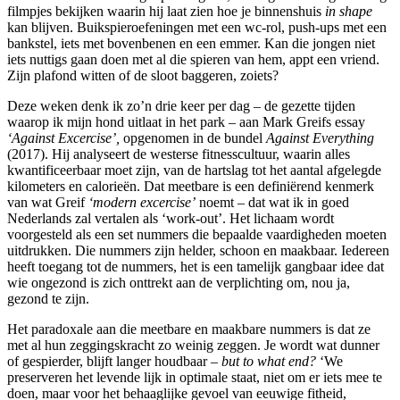
filmpjes bekijken waarin hij laat zien hoe je binnenshuis
in shape
kan blijven. Buikspieroefeningen met een wc-rol, push-ups met een
bankstel, iets met bovenbenen en een emmer. Kan die jongen niet
iets nuttigs gaan doen met al die spieren van hem, appt een vriend.
Zijn plafond witten of de sloot baggeren, zoiets?
Deze weken denk ik zo’n drie keer per dag – de gezette tijden
waarop ik mijn hond uitlaat in het park – aan Mark Greifs essay
‘
Against Excercise
’,
opgenomen in de bundel
Against Everything
(2017). Hij analyseert de westerse fitnesscultuur, waarin alles
kwantificeerbaar moet zijn, van de hartslag tot het aantal afgelegde
kilometers en calorieën. Dat meetbare is een definiërend kenmerk
van wat Greif
‘
modern excercise
’
noemt – dat wat ik in goed
Nederlands zal vertalen als ‘work-out’. Het lichaam wordt
voorgesteld als een set nummers die bepaalde vaardigheden moeten
uitdrukken. Die nummers zijn helder, schoon en maakbaar. Iedereen
heeft toegang tot de nummers, het is een tamelijk gangbaar idee dat
wie ongezond is zich onttrekt aan de verplichting om, nou ja,
gezond te zijn.
Het paradoxale aan die meetbare en maakbare nummers is dat ze
met al hun zeggingskracht zo weinig zeggen. Je wordt wat dunner
of gespierder, blijft langer houdbaar –
but to what end?
‘We
preserveren het levende lijk in optimale staat, niet om er iets mee te
doen, maar voor het behaaglijke gevoel van eeuwige fitheid,