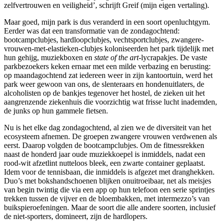
zelfvertrouwen en veiligheid’, schrijft Greif (mijn eigen vertaling).
Maar goed, mijn park is dus veranderd in een soort openluchtgym.
Eerder was dat een transformatie van de zondagochtend:
bootcampclubjes, hardloopclubjes, vechtsportclubjes, zwangere-
vrouwen-met-elastieken-clubjes koloniseerden het park tijdelijk met
hun gehijg, muziekboxen en
state of the art
-lycrapakjes. De vaste
parkbezoekers keken ernaar met een milde verbazing en berusting:
op maandagochtend zat iedereen weer in zijn kantoortuin, werd het
park weer gewoon van ons, de slenteraars en hondenuitlaters, de
alcoholisten op de bankjes tegenover het hostel, de zieken uit het
aangrenzende ziekenhuis die voorzichtig wat frisse lucht inademden,
de junks op hun gammele fietsen.
Nu is het elke dag zondagochtend, al zien we de diversiteit van het
ecosysteem afnemen. De groepen zwangere vrouwen verdwenen als
eerst. Daarop volgden de bootcampclubjes. Om de fitnessrekken
naast de honderd jaar oude muziekkoepel is inmiddels, nadat een
rood-wit afzetlint nutteloos bleek, een zwarte container geplaatst.
Idem voor de tennisbaan, die inmiddels is afgezet met dranghekken.
Duo’s met bokshandschoenen blijken onuitroeibaar, net als meisjes
van begin twintig die via een app op hun telefoon een serie sprintjes
trekken tussen de vijver en de bloembakken, met intermezzo’s van
buikspieroefeningen. Maar de soort die alle andere soorten, inclusief
de niet-sporters, domineert, zijn de hardlopers.