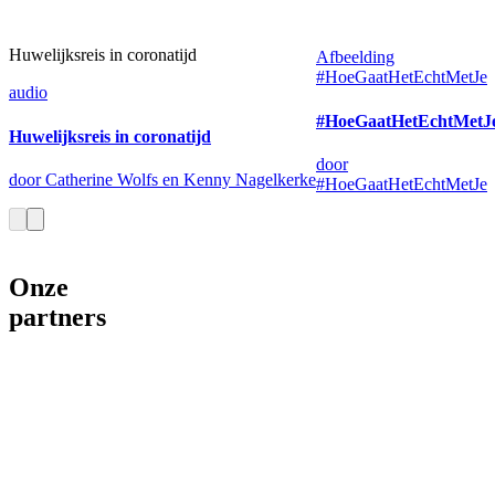
Huwelijksreis in coronatijd
Afbeelding
#HoeGaatHetEchtMetJe
audio
#HoeGaatHetEchtMetJ
Huwelijksreis in coronatijd
door
door Catherine Wolfs en Kenny Nagelkerke
#HoeGaatHetEchtMetJe
Onze
partners