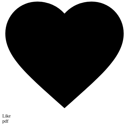
Like
pdf