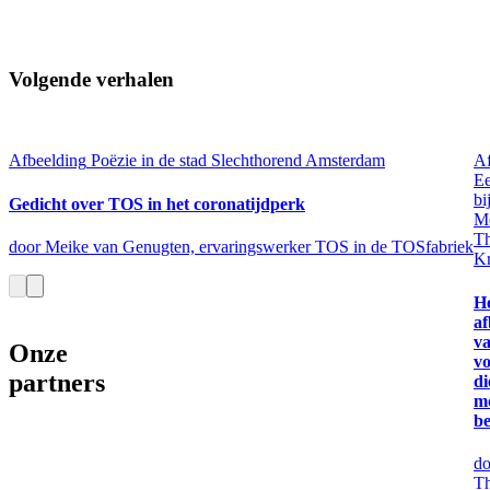
Volgende verhalen
Afbeelding
Poëzie in de stad
Slechthorend Amsterdam
Af
Ee
bi
Gedicht over TOS in het coronatijdperk
Me
Th
door Meike van Genugten, ervaringswerker TOS in de TOSfabriek
Kr
H
a
va
Onze
vo
partners
di
m
b
do
Th