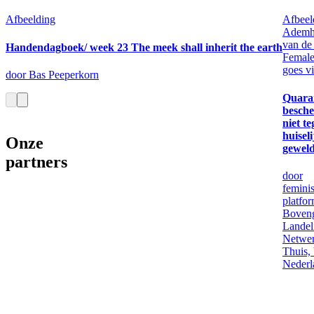
Afbeelding
Afbeel
Ademh
van de
Handendagboek/ week 23 The meek shall inherit the earth
Femal
goes vi
door Bas Peeperkorn
Quara
besch
niet t
huiseli
Onze
gewel
partners
door
feminis
platfo
Boveng
Landel
Netwer
Thuis,
Nederl