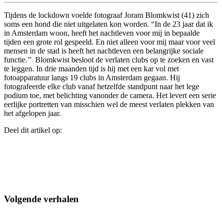
Tijdens de lockdown voelde fotograaf Joram Blomkwist (41) zich
soms een hond die niet uitgelaten kon worden. “In de 23 jaar dat ik
in Amsterdam woon, heeft het nachtleven voor mij in bepaalde
tijden een grote rol gespeeld. En niet alleen voor mij maar voor veel
mensen in de stad is heeft het nachtleven een belangrijke sociale
functie.’’ Blomkwist besloot de verlaten clubs op te zoeken en vast
te leggen. In drie maanden tijd is hij met een kar vol met
fotoapparatuur langs 19 clubs in Amsterdam gegaan. Hij
fotografeerde elke club vanaf hetzelfde standpunt naar het lege
podium toe, met belichting vanonder de camera. Het levert een serie
eerlijke portretten van misschien wel de meest verlaten plekken van
het afgelopen jaar.
Deel dit artikel op:
Volgende verhalen