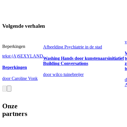
Volgende verhalen
v
Beperkingen
Afbeelding
Psychiatrie in de stad
W
tekst
(A)SEXYLAND
Washing Hands door kunstenaarsinitiatief
t
Building Conversations
z
Beperkingen
t
door wilco tuinebreijer
door Caroline Vonk
d
Onze
partners