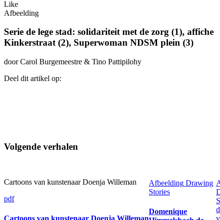
Like
Afbeelding
Serie de lege stad: solidariteit met de zorg (1), affiche
Kinkerstraat (2), Superwoman NDSM plein (3)
door Carol Burgemeestre & Tino Pattipilohy
Deel dit artikel op:
Volgende verhalen
Cartoons van kunstenaar Doenja Willeman
Afbeelding
Drawing
A
Stories
pdf
S
d
Domenique
Cartoons van kunstenaar Doenja Willeman
v