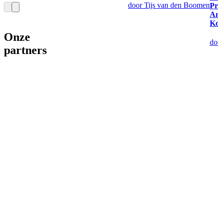
door Tijs van den Boomen
Pr
An
Ko
Onze
do
partners