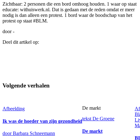
Zichtbaar: 2 personen die een bord omhoog houden. 1 waar op staat
educate: withuiswerk.nl. Dat is gedaan met de reden omdat er meer
nodig is dan alleen een protest. 1 bord waar de boodschap van het
protest op staat #BLM.
door -
Deel dit artikel op:
Volgende verhalen
De markt
Afbeelding
Af
Bl
tekst
De Groene
Li
Ik was de hoeder van zijn gezondheid
Ma
De markt
door Barbara Schneemann
B