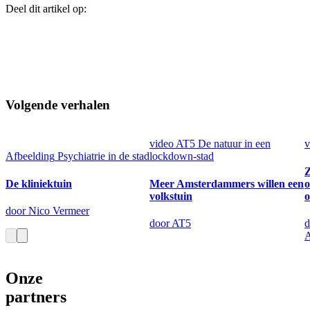
Deel dit artikel op:
Volgende verhalen
video
AT5
De natuur in een
v
Afbeelding
Psychiatrie in de stad
lockdown-stad
Z
De kliniektuin
Meer Amsterdammers willen een
o
volkstuin
door Nico Vermeer
door AT5
d
Onze
partners