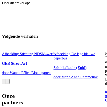
Deel dit artikel op:
Volgende verhalen
N
Afbeelding
Stichting NDSM-werf
Afbeelding
De lege blauwe
“
peperbus
o
GEB Street Art
n
Schinkelkade (Zuid)
p
door Wanda Félice Bloemgarten
v
door Marie Anne Remmelink
D
d
t
Onze
i
C
partners