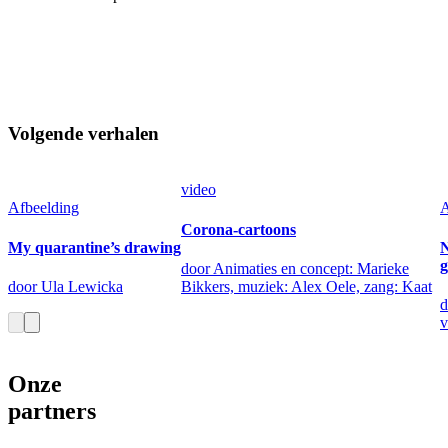
Volgende verhalen
video
Afbeelding
A
Corona-cartoons
My quarantine’s drawing
N
g
door Animaties en concept: Marieke
door Ula Lewicka
Bikkers, muziek: Alex Oele, zang: Kaat
d
v
Onze
partners