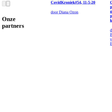
CovidKroniek#54, 11-5-20
p
g
door Diana Ozon
p
Onze
k
partners
d
B
v
E