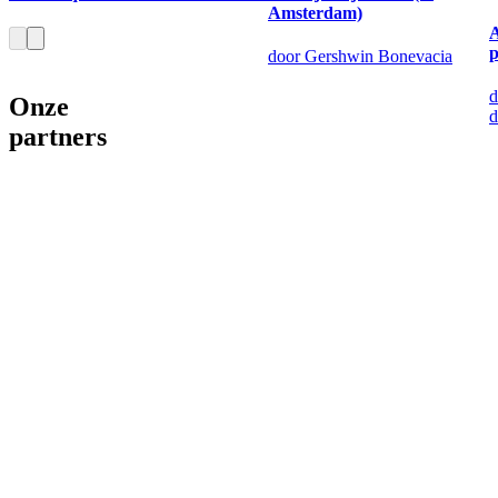
Amsterdam)
p
door Gershwin Bonevacia
d
Onze
d
partners