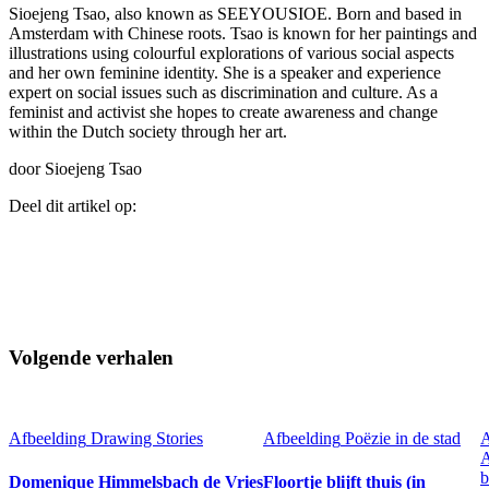
Sioejeng Tsao, also known as SEEYOUSIOE. Born and based in
Amsterdam with Chinese roots. Tsao is known for her paintings and
illustrations using colourful explorations of various social aspects
and her own feminine identity. She is a speaker and experience
expert on social issues such as discrimination and culture. As a
feminist and activist she hopes to create awareness and change
within the Dutch society through her art.
door Sioejeng Tsao
Deel dit artikel op:
Volgende verhalen
Afbeelding
Drawing Stories
Afbeelding
Poëzie in de stad
A
A
b
Domenique Himmelsbach de Vries
Floortje blijft thuis (in