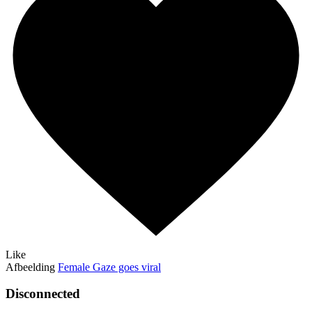
Like
Afbeelding
Female Gaze goes viral
Disconnected