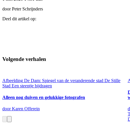
door Peter Schrijnders
Deel dit artikel op:
Volgende verhalen
Afbeelding
De Dam: Spiegel van de veranderende stad
De Stille
A
Stad
Een steentje bijdragen
D
Alleen nog duiven en gelukkige fotografen
w
door Karen Offerein
d
T