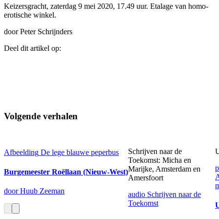
Keizersgracht, zaterdag 9 mei 2020, 17.49 uur. Etalage van homo-
erotische winkel.
door Peter Schrijnders
Deel dit artikel op:
Volgende verhalen
Schrijven naar de
U
Afbeelding
De lege blauwe peperbus
Toekomst: Micha en
p
Marijke, Amsterdam en
Burgemeester Roëllaan (Nieuw-West)
Amersfoort
m
door Huub Zeeman
audio
Schrijven naar de
Toekomst
U