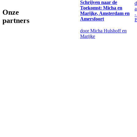
Schrijven naar de
d
Toekomst: Micha en
a
Onze
Marijke, Amsterdam en
-
Amersfoort
partners
B
door Micha Hulshoff en
Marijke