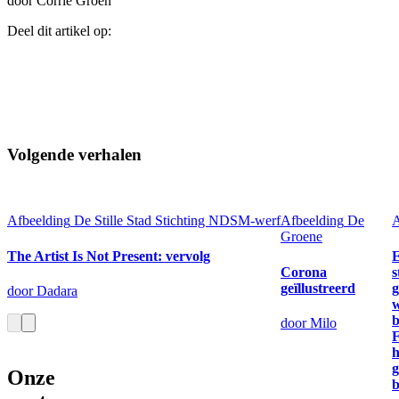
door Corrie Groen
Deel dit artikel op:
Volgende verhalen
Afbeelding
De Stille Stad
Stichting NDSM-werf
Afbeelding
De
A
Groene
The Artist Is Not Present: vervolg
E
Corona
s
geïllustreerd
g
door Dadara
w
b
door Milo
h
g
Onze
b