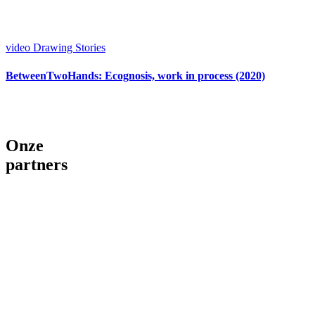
video
Drawing Stories
BetweenTwoHands: Ecognosis, work in process (2020)
Onze
partners