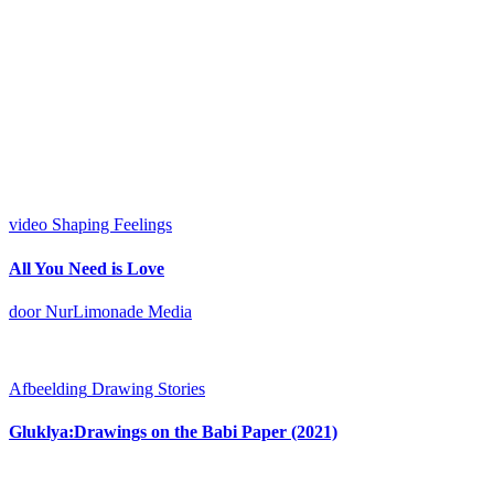
video
Shaping Feelings
All You Need is Love
door NurLimonade Media
Afbeelding
Drawing Stories
Gluklya:Drawings on the Babi Paper (2021)