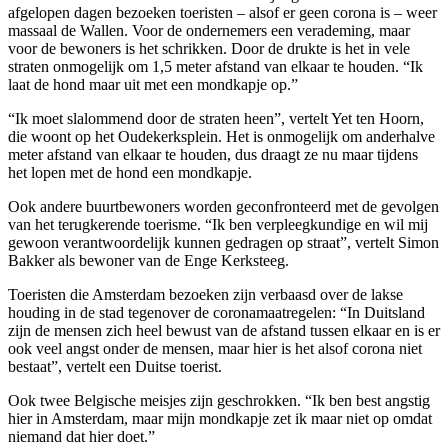
afgelopen dagen bezoeken toeristen – alsof er geen corona is – weer
massaal de Wallen. Voor de ondernemers een verademing, maar
voor de bewoners is het schrikken. Door de drukte is het in vele
straten onmogelijk om 1,5 meter afstand van elkaar te houden. “Ik
laat de hond maar uit met een mondkapje op.”
“Ik moet slalommend door de straten heen”, vertelt Yet ten Hoorn,
die woont op het Oudekerksplein. Het is onmogelijk om anderhalve
meter afstand van elkaar te houden, dus draagt ze nu maar tijdens
het lopen met de hond een mondkapje.
Ook andere buurtbewoners worden geconfronteerd met de gevolgen
van het terugkerende toerisme. “Ik ben verpleegkundige en wil mij
gewoon verantwoordelijk kunnen gedragen op straat”, vertelt Simon
Bakker als bewoner van de Enge Kerksteeg.
Toeristen die Amsterdam bezoeken zijn verbaasd over de lakse
houding in de stad tegenover de coronamaatregelen: “In Duitsland
zijn de mensen zich heel bewust van de afstand tussen elkaar en is er
ook veel angst onder de mensen, maar hier is het alsof corona niet
bestaat”, vertelt een Duitse toerist.
Ook twee Belgische meisjes zijn geschrokken. “Ik ben best angstig
hier in Amsterdam, maar mijn mondkapje zet ik maar niet op omdat
niemand dat hier doet.”