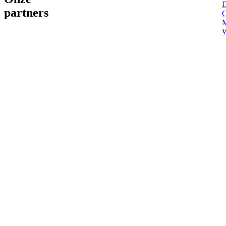
partners
M
W