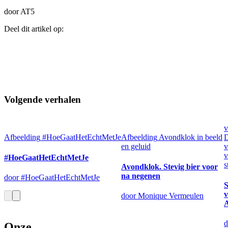
door AT5
Deel dit artikel op:
Volgende verhalen
v
Afbeelding
#HoeGaatHetEchtMetJe
Afbeelding
Avondklok in beeld
D
en geluid
v
v
#HoeGaatHetEchtMetJe
s
Avondklok. Stevig bier voor
na negenen
door #HoeGaatHetEchtMetJe
door Monique Vermeulen
d
Onze