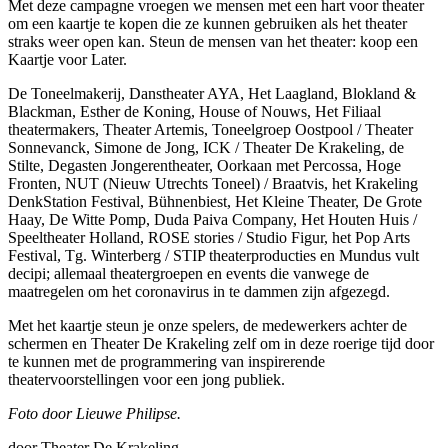
Met deze campagne vroegen we mensen met een hart voor theater
om een kaartje te kopen die ze kunnen gebruiken als het theater
straks weer open kan. Steun de mensen van het theater: koop een
Kaartje voor Later.
De Toneelmakerij, Danstheater AYA, Het Laagland, Blokland &
Blackman, Esther de Koning, House of Nouws, Het Filiaal
theatermakers, Theater Artemis, Toneelgroep Oostpool / Theater
Sonnevanck, Simone de Jong, ICK / Theater De Krakeling, de
Stilte, Degasten Jongerentheater, Oorkaan met Percossa, Hoge
Fronten, NUT (Nieuw Utrechts Toneel) / Braatvis, het Krakeling
DenkStation Festival, Bühnenbiest, Het Kleine Theater, De Grote
Haay, De Witte Pomp, Duda Paiva Company, Het Houten Huis /
Speeltheater Holland, ROSE stories / Studio Figur, het Pop Arts
Festival, Tg. Winterberg / STIP theaterproducties en Mundus vult
decipi; allemaal theatergroepen en events die vanwege de
maatregelen om het coronavirus in te dammen zijn afgezegd.
Met het kaartje steun je onze spelers, de medewerkers achter de
schermen en Theater De Krakeling zelf om in deze roerige tijd door
te kunnen met de programmering van inspirerende
theatervoorstellingen voor een jong publiek.
Foto door Lieuwe Philipse.
door Theater De Krakeling