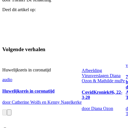
Deel dit artikel op:
Volgende verhalen
v
Huwelijksreis in coronatijd
Afbeelding
Virusverslagen Diana
7
audio
Ozon & Mathilde muPe
b
d
Huwelijksreis in coronatijd
CovidKroniek#6, 22-
3-20
door Catherine Wolfs en Kenny Nagelkerke
door Diana Ozon
d
T