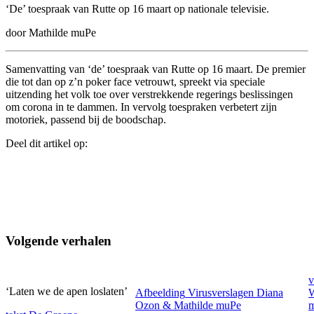
‘De’ toespraak van Rutte op 16 maart op nationale televisie.
door Mathilde muPe
Samenvatting van ‘de’ toespraak van Rutte op 16 maart. De premier
die tot dan op z’n poker face vetrouwt, spreekt via speciale
uitzending het volk toe over verstrekkende regerings beslissingen
om corona in te dammen. In vervolg toespraken verbetert zijn
motoriek, passend bij de boodschap.
Deel dit artikel op:
Volgende verhalen
v
‘Laten we de apen loslaten’
Afbeelding
Virusverslagen Diana
W
Ozon & Mathilde muPe
m