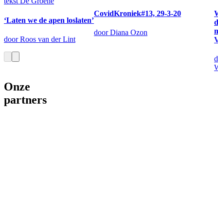
tekst
De Groene
CovidKroniek#13, 29-3-20
‘Laten we de apen loslaten’
m
door Diana Ozon
door Roos van der Lint
V
d
Onze
partners