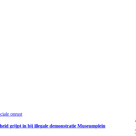
ciale onrust
eid grijpt in bij illegale demonstratie Museumplein