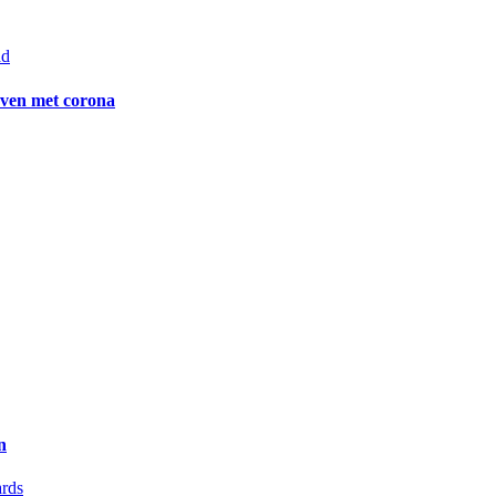
ad
leven met corona
n
ards