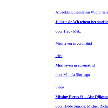
Afbeelding
Stadsleven #Coronast
Juliette de Wit tekent het stads
door Tracy Metz
Mijn leven in coronatijd
tekst
Mijn leven in coronatijd
door Manola Sint Jago
video
Missing Pieces #1 – Abe Dijkma
door Hidde Simons, Michiel Rich