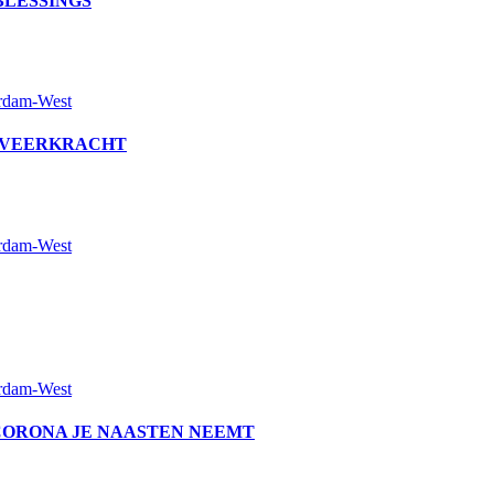
 BLESSINGS
erdam-West
ALS VEERKRACHT
erdam-West
erdam-West
ER CORONA JE NAASTEN NEEMT