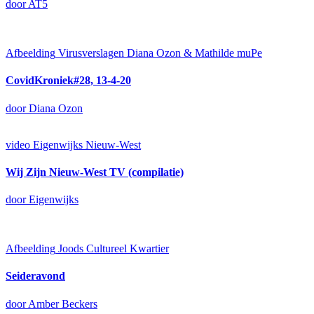
door AT5
Afbeelding
Virusverslagen Diana Ozon & Mathilde muPe
CovidKroniek#28, 13-4-20
door Diana Ozon
video
Eigenwijks Nieuw-West
Wij Zijn Nieuw-West TV (compilatie)
door Eigenwijks
Afbeelding
Joods Cultureel Kwartier
Seideravond
door Amber Beckers